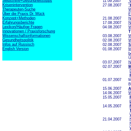
Selbsthilfe+Gesundheitstipps
11.09.2007
"
Krisenintervention
27.08.2007
"
Therapeuten-Suche
W
Über die Praxis Dr. Mück
E
Konzept+Methoden
21.08.2007
N
Erfahrungsberichte
17.08.2007
N
Lexikon/Häufige Fragen
04.08.2007
W
Innovationen / Praxisforschung
T
Wissenschaftsinformationen
03.08.2007
W
Gesundheitspolitik
02.08.2007
W
Infos auf Russisch
02.08.2007
S
English Version
01.08.2007
M
b
Überarbeit
03.07,2007
N
02.07.2007
M
01.07.2007 Mit 
Besucherf
15.06.2007
A
14.06.2007
W
15.05.2007
14.05.2007
21.04.2007