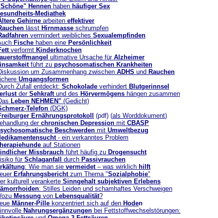
"Schöne" Hennen
haben
häufiger Sex
esundheits-Mediathek
Ältere Gehirne
arbeiten
effektiver
Rauchen
lässt
Hirnmasse
schrumpfen
Radfahren
vermindert weibliches
Sexualempfinden
Auch
Fische
haben eine
Persönlichkeit
Fett
verformt
Kinderknochen
auerstoffmangel
ultimative Ursache für
Alzheimer
insamkeit
führt zu
psychosomatischen Krankheiten
Diskussion um Zusammenhang zwischen
ADHS
und
Rauchen
ichere
Umgangsformen
Durch Zufall entdeckt:
Schokolade
verhindert
Blutgerinnsel
erlust
der
Sehkraft
und des
Hörvermögens
hängen zusammen
Das
Leben NEHMEN"
(Gedicht)
Schmerz-Telefon
(DGK)
Freiburger Ernährungsprotokoll
(pdf) (
als Worddokument
)
ehandlung der
chronischen Depression
mit
CBASP
sychosomatische Beschwerden
mit
Umweltbezug
edikamentensucht
- ein verkanntes Problem
herapiehunde
auf Stationen
indlicher Missbrauch
führt häufig zu
Drogensucht
isiko für
Schlaganfall
durch
Passivrauchen
rkältung
: Wie man sie
vermeidet
– was wirklich
hilft
euer
Erfahrungsbericht
zum Thema "
Sozialphobie
"
er kulturell verankerte
Sinngehalt subjektiven Erlebens
ämorrhoiden
: Stilles Leiden und schamhaftes Verschweigen
Wozu
Messung
von
Lebensqualität
?
eue
Männer-Pille
konzentriert sich auf den
Hode
n
innvolle
Nahrungsergänzungen
bei Fettstoffwechselstörungen:
ikotinsäure
und
Omega-3-Fettsäuren