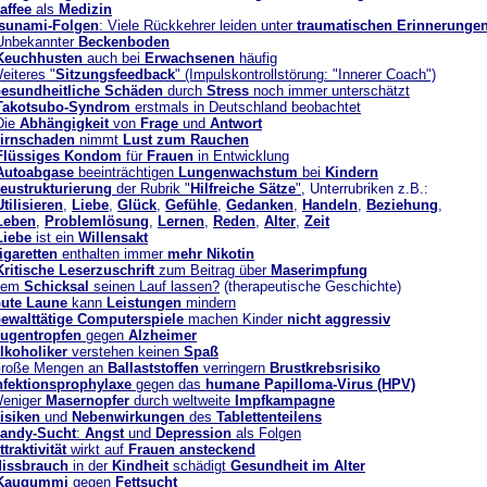
affee
als
Medizin
sunami-Folgen
: Viele Rückkehrer leiden unter
traumatischen Erinnerunge
Unbekannter
Beckenboden
Keuchhusten
auch bei
Erwachsenen
häufig
eiteres "
Sitzungsfeedback
" (Impulskontrollstörung: "Innerer Coach")
esundheitliche Schäden
durch
Stress
noch immer unterschätzt
Takotsubo-Syndrom
erstmals in Deutschland beobachtet
Die
Abhängigkeit
von
Frage
und
Antwort
irnschaden
nimmt
Lust zum Rauchen
Flüssiges Kondom
für
Frauen
in Entwicklung
Autoabgase
beeinträchtigen
Lungenwachstum
bei
Kindern
eustrukturierung
der Rubrik "
Hilfreiche Sätze
"
, Unterrubriken z.B.:
Utilisieren
,
Liebe
,
Glück
,
Gefühle
,
Gedanken
,
Handeln
,
Beziehung
,
Leben
,
Problemlösung
,
Lernen
,
Reden
,
Alter
,
Zeit
Liebe
ist ein
Willensakt
igaretten
enthalten immer
mehr Nikotin
Kritische Leserzuschrift
zum Beitrag über
Maserimpfung
Dem
Schicksal
seinen Lauf lassen?
(therapeutische Geschichte)
ute Laune
kann
Leistungen
mindern
ewalttätige Computerspiele
machen Kinder
nicht aggressiv
ugentropfen
gegen
Alzheimer
lkoholiker
verstehen keinen
Spaß
roße Mengen an
Ballaststoffen
verringern
Brustkrebsrisiko
nfektionsprophylaxe
gegen das
humane Papilloma-Virus (HPV)
eniger
Masernopfer
durch weltweite
Impfkampagne
isiken
und
Nebenwirkungen
des
Tablettenteilens
andy-Sucht
:
Angst
und
Depression
als Folgen
ttraktivität
wirkt auf
Frauen
ansteckend
issbrauch
in der
Kindheit
schädigt
Gesundheit im Alter
Kaugummi
gegen
Fettsucht