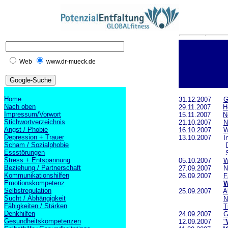
Web
www.dr-mueck.de
Home
31.12.2007
G
Nach oben
29.11.2007
H
Impressum/Vorwort
15.11.2007
N
Stichwortverzeichnis
21.10.2007
N
Angst / Phobie
16.10.2007
W
Depression + Trauer
13.10.2007 Int
Scham / Sozialphobie
Deutschlandr
Essstörungen
Sendung 
Stress + Entspannung
05.10.2007
W
Beziehung / Partnerschaft
27.09.2007 Neu
Kommunikationshilfen
26.09.2007
F
Emotionskompetenz
W
Selbstregulation
25.09.2007
A
Sucht / Abhängigkeit
N
Fähigkeiten / Stärken
T
Denkhilfen
24.09.2007
G
Gesundheitskompetenzen
12.09.2007
"