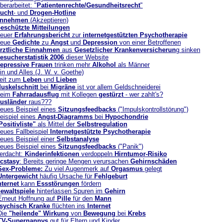
berarbeitet: "
Patientenrechte/Gesundheitsrecht
"
ucht
- und
Drogen-Hotline
nnehmen
(Akzeptieren)
eschützte Mitteilungen
euer
Erfahrungsbericht
zur
internetgestützten Psychotherapie
eue
Gedichte
zu
Angst
und
Depression
von einer Betroffenen
rztliche Einnahmen
aus
Gesetzlicher Krankenversicherun
g sinken
esucherstatistik 2006
dieser Website
epressive Frauen
trinken mehr
Alkohol
als Männer
in und Alles (J. W. v. Goethe)
eit zum
Leben
und
Lieben
uskelschnitt
bei
Migräne
ist vor allem Geldschneiderei
eim
Fahrradausflug
mit Kollegen
gestürzt
- wer zahlt's?
usländer
raus???
eues Beispiel eines
Sitzungsfeedbacks
("Impulskontrollstörung")
eispiel eines
Angst-Diagramms
bei
Hypochondrie
Positivliste"
als Mittel der
Selbstregulation
eues Fallbeispiel
Internetgestützte Psychotherapie
eues Beispiel einer
Selbstanalyse
eues Beispiel eines
Sitzungsfeedbacks
("Panik")
erdacht:
Kinderinfektionen
verdoppeln
Hirntumor-Risiko
cstasy
: Bereits geringe Mengen verursachen
Gehirnschäden
Sex-Probleme:
Zu viel Augenmerk auf
Orgasmus
gelegt
Untergewicht
häufig Ursache für
Fehlgeburt
nternet
kann
Essstörungen
fördern
ewaltspiele
hinterlassen Spuren im
Gehirn
Erneut Hoffnung auf
Pille
für den
Mann
sychisch Kranke
flüchten ins
Internet
Die
"heilende" Wirkung
von
Bewegung
bei
Krebs
TV-Supernannys
gut für Eltern und Kinder