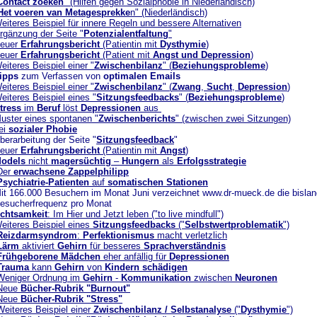
Contact zoeken
" (Hilfen gegen Sozialphobie in Niederländisch)
Het voeren van Metagesprekke
n" (Niederländisch)
eiteres Beispiel für innere Regeln und bessere Alternativen
rgänzung der Seite "
Potenzialentfaltung
"
euer
Erfahrungsbericht
(Patientin mit
Dysthymie
)
euer
Erfahrungsbericht
(Patient mit
Angst und Depression
)
eiteres Beispiel einer "
Zwischenbilanz
" (
Beziehungsprobleme
)
ipps
zum Verfassen von
optimalen Emails
eiteres Beispiel einer "
Zwischenbilanz
" (
Zwang
,
Sucht
,
Depression
)
eiteres Beispiel eines "
Sitzungsfeedbacks
" (
Beziehungsprobleme
)
tress
im
Beruf
löst
Depressionen
aus
uster eines spontanen "
Zwischenberichts
" (zwischen zwei Sitzungen)
ei
sozialer Phobie
ung der Seite "
Sitzungsfeedback
"
euer
Erfahrungsbericht
(Patientin mit
Angst
)
odels
nicht
magersüchtig
–
Hungern
als
Erfolgsstrategie
Der
erwachsene Zappelphilipp
Psychiatrie-Patienten
auf
somatischen Stationen
166.000 Besuchern im Monat Juni verzeichnet www.dr-mueck.de die bislan
requenz pro Monat
chtsamkeit
: Im Hier und Jetzt leben ("to live mindfull")
eiteres Beispiel eines
Sitzungsfeedbacks
("
Selbstwertproblematik
")
Reizdarmsyndrom
:
Perfektionismus
macht verletzlich
Lärm
aktiviert
Gehirn
für besseres
Sprachverständnis
Frühgeborene Mädchen
eher anfällig für
Depressionen
Trauma
kann
Gehirn
von
Kindern
schädigen
Weniger Ordnung im
Gehirn
-
Kommunikation
zwischen
Neuronen
Neue
Bücher-Rubrik "Burnout"
Neue
Bücher-Rubrik "Stress"
Weiteres Beispiel einer
Zwischenbilanz / Selbstanalyse
("
Dysthymie
")