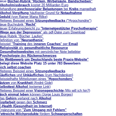
Neue
Bücher-Rubrik "Rücken, Wirbelsäule, Bandscheiben"
Alkoholmissbrauch
kostet 20 Milliarden Euro
Behandlung
psychosozialer Belastungen
bei
Krebs
mangelhaft
Alkohol-Vergiftung
häufigster Grund für
Notaufnahme
Geduld
(von Rainer Maria Rilke)
Weiter
es Beispiel eines
Sitzungsfeedbacks
("Hypochondrie")
Neue Buchrubrik "
Recht
"
Neuer Erfahrungsbericht zu
"Internetgestützter Psychotherapie"
Wege aus der Depression
" als pdf-Datei zum Download
Neue Rubrik "Bücher, Laufen"
Definition von "
Neurasthenie
"
Beispiel "
Training
des
inneren Coaches
" per
Email
Religiosität
als
gesundheitliche Ressource
Gesundheitswebsites
mit persönlicher Note beliebter
Psychologie
des
Rückenschmerzes
Im Wettbewerb um Deutschlands beste Praxis-Website"
e Website Platz 15 unter 783 Bewerbern
Sich selbst coachen
Weiteres Beispiel eines
Sitzungsfeedbacks
Käufliches
und
Unkäufliches
(zum Nachdenken)
Beispielhafte Mitteilungen eines "
Hypochonders
"
Nutzen
von
Krankheit
(André Gide)
Selbsttest Alkohol
(externer Link)
Weiteres Beispiel einer
Visionsgeschichte
(Wo will ich hin?)
Noch einmal leben
können (Jorge Louis Borges)
Das
Gehirn
verlangt nach
Alkohol
Kopfarbeit
gegen den
Schmerz
E-Health (Gesundheit im Internet)
Ergänzung von
"Zum Umgang mit Fehlern"
Fettreiche Milchprodukte
fördern
Schwangerschaften