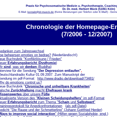
Praxis für Psychosomatische Medizin u. Psychotherapie, Coaching
Dr. Dr. med. Herbert Mück (51061 Köln)
E-Mail:
kontakt@dr-mueck.de
(Keine Beratungen per Telefon oder E-Mail!) - Gerne
Chronologie der Homepage-E
(7/2006 - 12/2007)
edanken zum Jahreswechsel
oe beheersen emoties on bedrag?
(Niederländisch!)
eue Buchrubrik "Konfliktlösung / Frieden"
euer
Erfahrungsbericht
(
Dysthymie
)
ir
sind
, was wir
denken
(Buddha)
erview für die Sendung
"Der Depression entlaufen"
,
adio Kultur 01.09.2007. Zum Manuskript der
im pdf-Format:
http://www.dradio.de/download/73481/
hy do emotions control us?
e Buchrubrik "
Chronische und unheilbare Krankheiten
"
alsche
Zurückhaltung
macht
Ehefrauen krank
issenswertes
über unsere
Füße
ktualisierte Version des "
Kleinen Scheidungshelfers
" im pdf-Format
euer
Erfahrungsbericht
zum Thema "
Scham
und
Selbstwert
"
rainingsprotokoll für Angstkonfrontationen
(
als pdf-Datei
)
edicht "Die Raupe und der Schmetterling" (Johann Gottfried Herder)
Ways to improve social interaction
" (Hilfen gegen Sozialphobie, engl.)