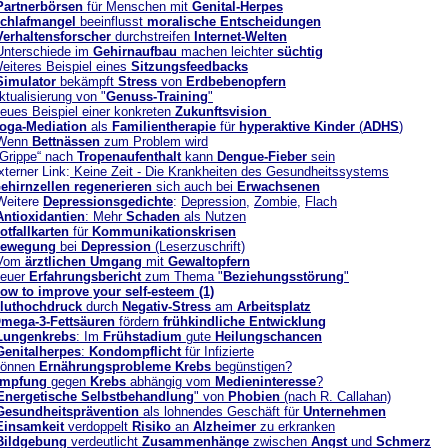
Partnerbörsen
für Menschen mit
Genital-Herpes
chlafmangel
beeinflusst
moralische Entscheidungen
Verhaltensforscher
durchstreifen
Internet-Welten
Unterschiede im
Gehirnaufbau
machen leichter
süchtig
eiteres Beispiel eines
Sitzungsfeedbacks
Simulator
bekämpft
Stress
von
Erdbebenopfern
ktualisierung von "
Genuss-Training
"
eues Beispiel einer konkreten
Zukunftsvision
oga-Mediation
als
Familientherapie
für
hyperaktive Kinder
(
ADHS
)
Wenn
Bettnässen
zum Problem wird
„Grippe“ nach
Tropenaufenthalt
kann
Dengue-Fieber
sein
erner Link:
Keine Zeit - Die Krankheiten des Gesundheitssystems
ehirnzellen
regenerieren
sich auch bei
Erwachsenen
Weitere
Depressionsgedichte
:
Depression
,
Zombie
,
Flach
Antioxidantien
: Mehr
Schaden
als Nutzen
otfallkarten
für
Kommunikationskrisen
ewegung
bei
Depression
(Leserzuschrift)
Vom
ärztlichen Umgang
mit
Gewaltopfern
euer
Erfahrungsbericht
zum Thema "
Beziehungsstörung
"
ow to improve your self-esteem (1)
luthochdruck
durch
Negativ-Stress
am
Arbeitsplatz
mega-3-Fettsäuren
fördern
frühkindliche Entwicklung
Lungenkrebs
: Im
Frühstadium
gute
Heilungschancen
Genitalherpes
:
Kondompflicht
für Infizierte
önnen
Ernährungsprobleme
Krebs
begünstigen?
Impfung
gegen
Krebs
abhängig vom
Medieninteresse
?
Energetische Selbstbehandlung
" von
Phobien
(nach R. Callahan)
Gesundheitsprävention
als lohnendes Geschäft für
Unternehmen
Einsamkeit
verdoppelt
Risiko
an
Alzheimer
zu erkranken
Bildgebung
verdeutlicht
Zusammenhänge
zwischen
Angst
und
Schmerz