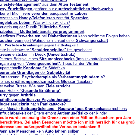
Lifestyle-Management
" aus dem
Alten Testament
exy Fruchtfliegen
gebären nur
durchschnittlichen Nachwuchs
ber elf Mio.
Tiere verenden
europaweit
in Labors
xzessives
Handy-Telefonieren
zerstört
Spermien
ngelebtes Leben
: Was will ich wirklich?
euordnung der Rubrik "
Hilfreiche Sätze
"
iabetes
im
Mutterleib
bereits
vorprogrammiert
estörtes Essverhalten
bei
Diabetikerinnen
kann schlimme Folgen haben
auchen
verringert Wahrscheinlichkeit einer
Schwangerschaft
U:
Werbebeschränkungen
gegen
Fettleibigkeit
rste bundesweite "
Schuldenhelpline
" frei geschaltet
zeane
ersticken im
Dreck (Umweltschutz)
eiteres Beispiel eines
Sitzungsfeedbacks
(Impulskontrollproblematik)
rgänzung von "
Venengesundheit
": Tipps für den
Winter
uperschnelle
Kondome
für Südafrika
euronale Grundlagen
der
Subjektivität
Fortsetzung:
Psychotherapie
als
Verbeamtungshindernis
?
leines
ernährungsmedizinisches Glossar
(Lexikon)
er weise Russe: Wie man
Ziele erreicht
eue Rubrik "
Gesunde Ernährung
"
urry
gegen
Arthritis
eihilfevorschriften
zur
Psychotherapie
lugreiserücktritt
nach
Panikattacke
?
wei Monate
Beitragsrückstand
-
Rauswurf aus Krankenkasse
rechtens
nfruchtbarkeit
der Eltern erhöht
Autismus-Risiko
der Kinder
eute wurde erstmalig die Grenze von einer Million Besuchern pro Jahr
berschritten. Bei allen Besuchern möchte ich mich herzlich für das groß
nteresse und außergewöhnliche Vertrauen bedanken!!!
Wann
alte Menschen
kein
Auto fahren
sollten