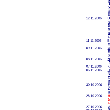
"
S
Ü
E
12.11.2006
U
N
D
G
R
E
11.11.2006
E
O
09.11.2006
W
E
S
08.11.2006
N
07.11.2006
K
06.11.2006
D
N
C
B
30.10.2006
F
Z
U
28.10.2006
H
ü
I
27.10.2006