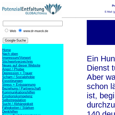
Pr
E-Mail:
k
Web
www.dr-mueck.de
Home
Nach oben
Ein Hun
Impressum/Vorwort
Stichwortverzeichnis
Neues auf dieser Website
Dienst tu
Angst / Phobie
Depression + Trauer
Aber wa
Scham / Sozialphobie
Essstörungen
schon l
Stress + Entspannung
Beziehung / Partnerschaft
Kommunikationshilfen
ist, beg
Emotionskompetenz
Selbstregulation
durchzu
Sucht / Abhängigkeit
Fähigkeiten / Stärken
Denkhilfen
140 deu