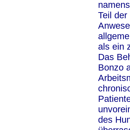
namens 
Teil der
Anwesen
allgeme
als ein
Das Be
Bonzo a
Arbeits
chronis
Patiente
unvorei
des Hun