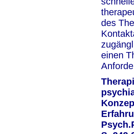
schnell
therapeu
des The
Kontakt
zugängl
einen T
Anforde
Therapi
psychi
Konzept
Erfahru
Psych.P