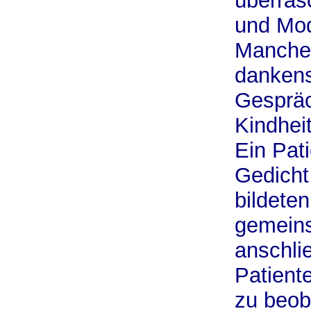
überras
und Mod
Manche 
danken
Gespräc
Kindhei
Ein Pati
Gedicht
bildete
gemeins
anschli
Patient
zu beob