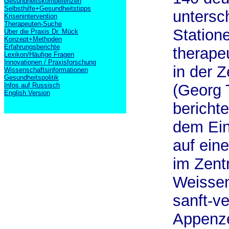
Gesundheitskompetenzen
Selbsthilfe+Gesundheitstipps
untersch
Krisenintervention
Therapeuten-Suche
Station
Über die Praxis Dr. Mück
Konzept+Methoden
Erfahrungsberichte
therape
Lexikon/Häufige Fragen
Innovationen / Praxisforschung
in der Z
Wissenschaftsinformationen
Gesundheitspolitik
Infos auf Russisch
(Georg 
English Version
bericht
dem Ein
auf eine
im Zentr
Weissen
sanft-ve
Appenze