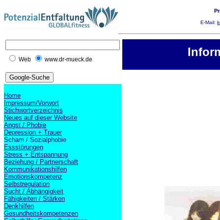
Pr
E-Mail:
k
Info
Web
www.dr-mueck.de
Home
Impressum/Vorwort
Stichwortverzeichnis
Neues auf dieser Website
Angst / Phobie
Depression + Trauer
Scham / Sozialphobie
Essstörungen
Stress + Entspannung
Beziehung / Partnerschaft
Kommunikationshilfen
Emotionskompetenz
Selbstregulation
Sucht / Abhängigkeit
Fähigkeiten / Stärken
Denkhilfen
Gesundheitskompetenzen