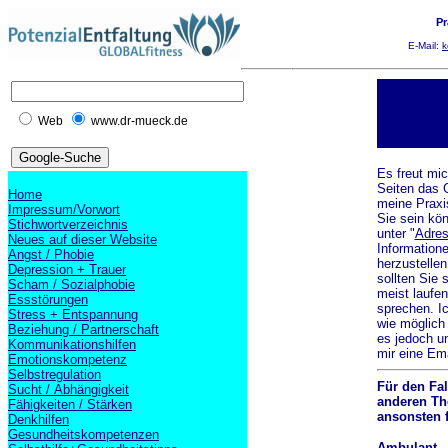
Pr
E-Mail:
k
Web
www.dr-mueck.de
Es freut mic
Seiten das 
Home
meine Praxis
Impressum/Vorwort
Sie sein kön
Stichwortverzeichnis
unter "
Adre
Neues auf dieser Website
Information
Angst / Phobie
herzustelle
Depression + Trauer
sollten Sie 
Scham / Sozialphobie
meist laufe
Essstörungen
sprechen. I
Stress + Entspannung
wie möglich 
Beziehung / Partnerschaft
es jedoch u
Kommunikationshilfen
mir eine Ema
Emotionskompetenz
Selbstregulation
Für den Fal
Sucht / Abhängigkeit
anderen Th
Fähigkeiten / Stärken
ansonsten 
Denkhilfen
Gesundheitskompetenzen
Ambulant