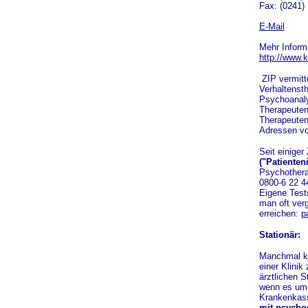
Fax: (0241)
E-Mail
Mehr Inform
http://www.k
ZIP vermitte
Verhaltensth
Psychoanaly
Therapeuten
Therapeuten
Adressen vo
Seit einiger
("Patienten
Psychothera
0800-6 22 44
Eigene Tests
man oft verg
erreichen:
p
Stationär:
Manchmal ka
einer Klinik
ärztlichen 
wenn es um d
Krankenkass
mit psycho