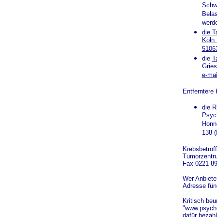
Schwe
Belas
werd
die T
Köln 
51063
die
T
Gries
e-mai
Entferntere 
die R
Psych
Honne
138 (
Krebsbetrof
Tumorzentr
Fax 0221-8
Wer Anbieter
Adresse fün
Kritisch beu
"
www.psycho
dafür bezahl