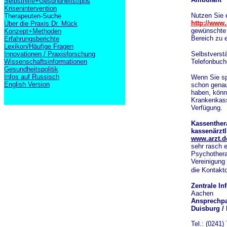
Selbsthilfe+Gesundheitstipps
Krisenintervention
Nutzen Sie e
Therapeuten-Suche
http://www.
Über die Praxis Dr. Mück
gewünschte 
Konzept+Methoden
Bereich zu e
Erfahrungsberichte
Lexikon/Häufige Fragen
Innovationen / Praxisforschung
Selbstverst
Wissenschaftsinformationen
Telefonbuch
Gesundheitspolitik
Infos auf Russisch
Wenn Sie sp
English Version
schon genau
haben, könn
Krankenkass
Verfügung.
Kassenthera
kassenärztl
www.arzt.d
sehr rasch 
Psychotherap
Vereinigung
die Kontakt
Zentrale In
Aachen
Ansprechpar
Duisburg /
Tel.: (0241)