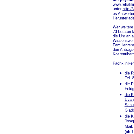
www.rehakli
unter
http:/
es Antworte
Herunterlad
Wer weitere
73 beraten l
die Uhr an a
Wissenswert
Familienreha
den Antragsw
Kostenübern
Fachkliniken
die R
Tel. 
die P
Feldg
die K
Evang
Schul
Gladb
die K
Josep
Mail
(ab 1