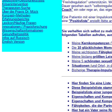
Selbsthilfe+Gesundheitstipps
"Fremdregulation" unterstützen. We
Krisenintervention
Dauer gesehen auch "selbstregulie
Therapeuten-Suche
Coach"
ein oder rege an, das eig
Über die Praxis Dr. Mück
Konzept+Methoden
Eine Patientin mit einer Impulsko
Erfahrungsberichte
eine
"Positivliste"
erstellt (bitte 
Lexikon/Häufige Fragen
Innovationen / Praxisforschung
Wissenschaftsinformationen
Sie verhelfen sich selbst zu me
Gesundheitspolitik
folgenden Tabellen aufrufen, a
Infos auf Russisch
English Version
Meine
Kernkompetenzen
(
Die
10 glücklichsten Mom
Meine wichtigsten
Fähigkei
Meine bislang
größten Lei
Meine 5
schönsten sexuell
Situationen
(und Orte), in
Bisherige
Therapie-Impuls
Hier finden Sie eine Liste
Diese Beispielsliste stam
Beispielsliste einer junge
Eigenschaften und Kompete
Eigenschaften und Kompete
Fähigkeiten, die der Part
Hier hat ein Vater seine Ro