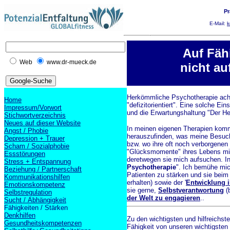
Pr
E-Mail:
k
Auf Fäh
Web
www.dr-mueck.de
nicht a
Herkömmliche Psychotherapie achte
Home
"defizitorientiert". Eine solche Ein
Impressum/Vorwort
und die Erwartungshaltung "Der Hel
Stichwortverzeichnis
Neues auf dieser Website
In meinen eigenen Therapien komm
Angst / Phobie
herauszufinden, was meine Besuche
Depression + Trauer
bzw. wo ihre oft noch verborgenen 
Scham / Sozialphobie
"Glücksmomente" ihres Lebens min
Essstörungen
deretwegen sie mich aufsuchen. Ins
Stress + Entspannung
Psychotherapie
". Ich bemühe mic
Beziehung / Partnerschaft
Patienten zu stärken und sie beim
Kommunikationshilfen
erhalten) sowie der '
Entwicklung i
Emotionskompetenz
sie gerne,
Selbstverantwortung
(
Selbstregulation
der Welt zu engagieren
..
Sucht / Abhängigkeit
Fähigkeiten / Stärken
Denkhilfen
Zu den wichtigsten und hilfreich
Gesundheitskompetenzen
Fähigkeit von unseren wichtigsten