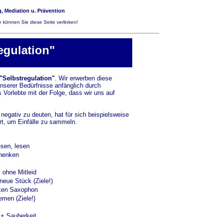
, Mediation u. Prävention
 können Sie diese Seite verlinken!
regulation"
"Selbstregulation"
. Wir erwerben diese
nserer Bedürfnisse anfänglich durch
 Vorlebte mit der Folge, dass wir uns auf
egativ zu deuten, hat für sich beispielsweise
iert, um Einfälle zu sammeln.
esen, lesen
henken
 ohne Mitleid
neue Stück (Ziele!)
ken Saxophon
men (Ziele!)
+ Sauberkeit