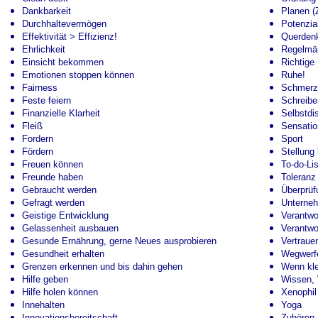
Dankbarkeit
Planen (Z
Durchhaltevermögen
Potenzia
Effektivität > Effizienz!
Querden
Ehrlichkeit
Regelmäß
Einsicht bekommen
Richtige 
Emotionen stoppen können
Ruhe!
Fairness
Schmerzf
Feste feiern
Schreiben
Finanzielle Klarheit
Selbstdis
Fleiß
Sensatio
Fordern
Sport
Fördern
Stellung 
Freuen können
To-do-Lis
Freunde haben
Toleranz
Gebraucht werden
Überprüf
Gefragt werden
Unterneh
Geistige Entwicklung
Verantwo
Gelassenheit ausbauen
Verantwo
Gesunde Ernährung, gerne Neues ausprobieren
Vertrauen
Gesundheit erhalten
Wegwerfen
Grenzen erkennen und bis dahin gehen
Wenn kle
Hilfe geben
Wissen, 
Hilfe holen können
Xenophil
Innehalten
Yoga
Innovationsbereitschaft
Zuhören