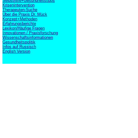
Selbsthilfe+Gesundheitstipps
Krisenintervention
Therapeuten-Suche
Über die Praxis Dr. Mück
Konzept+Methoden
Erfahrungsberichte
Lexikon/Häufige Fragen
Innovationen / Praxisforschung
Wissenschaftsinformationen
Gesundheitspolitik
Infos auf Russisch
English Version