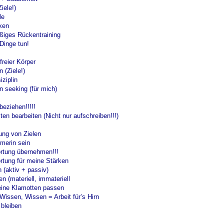
iele!)
le
ken
iges Rückentraining
Dinge tun!
reier Körper
 (Ziele!)
iziplin
n seeking (für mich)
beziehen!!!!!
ten bearbeiten (Nicht nur aufschreiben!!!)
ung von Zielen
merin sein
rtung übernehmen!!!
rtung für meine Stärken
 (aktiv + passiv)
 (materiell, immateriell
ine Klamotten passen
Wissen, Wissen = Arbeit für’s Hirn
 bleiben