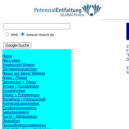
Web
www.dr-mueck.de
Z
F
"
Home
D
Nach oben
Impressum/Vorwort
E
Stichwortverzeichnis
f
Neues auf dieser Website
Angst / Phobie
Depression + Trauer
Scham / Sozialphobie
Essstörungen
Stress + Entspannung
Beziehung / Partnerschaft
Kommunikationshilfen
Emotionskompetenz
Selbstregulation
Sucht / Abhängigkeit
Denkhilfen
Gesundheitskompetenzen