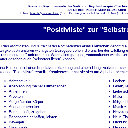
Praxis für Psychosomatische Medizin u. Psychotherapie, Coaching
Dr. Dr. med. Herbert Mück (51061 Köln)
E-Mail:
kontakt@dr-mueck.de
(Keine Beratungen per Telefon oder E-Mail!) - Gerne
"Positivliste" zur "Selbst
u den wichtigsten und hilfreichsten Kompetenzen eines Menschen gehört die
ähigkeit von unseren wichtigsten Bezugspersonen, die uns bei der Erfüllung u
Fremdregulation" unterstützen. Wenn alles gut geht, verinnerlichen wir das uns
auer gesehen auch "selbstregulieren" können.
ine Patientin mit einer Impulskontrollstörung und einem Hang, Vorkommnisse n
olgende "Positivliste" erstellt. Kreativerweise hat sie sich am Alphabet orient
Achtsamkeit
Lachen
Anerkennung meiner Mitmenschen
Lesen, l
Annehmen
Liebe sc
Arbeiten
Malen
Aufgeräumter Körper
Mitgefühl
Ausdauer erhalten
Musik = 
Bereitschaft, zu geben
Netzwer
Besonderes schaffen, leisten
Neue The
Bewegen
Ordnung
Clean desk
Ordnung 