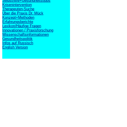
Selbsthilfe+Gesundheitstipps
Krisenintervention
Therapeuten-Suche
Über die Praxis Dr. Mück
Konzept+Methoden
Erfahrungsberichte
Lexikon/Häufige Fragen
Innovationen / Praxisforschung
Wissenschaftsinformationen
Gesundheitspolitik
Infos auf Russisch
English Version