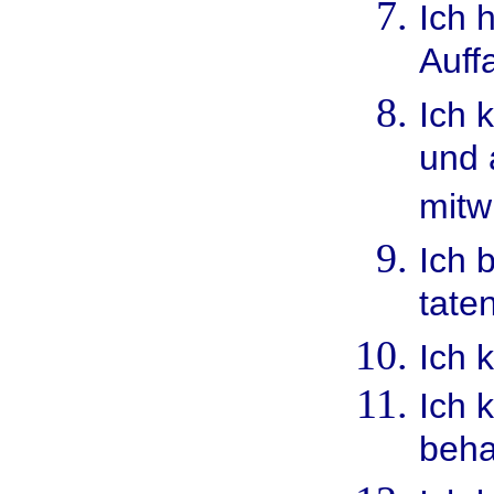
Ich 
Auff
Ich 
und 
mitw
Ich 
taten
Ich 
Ich 
beha