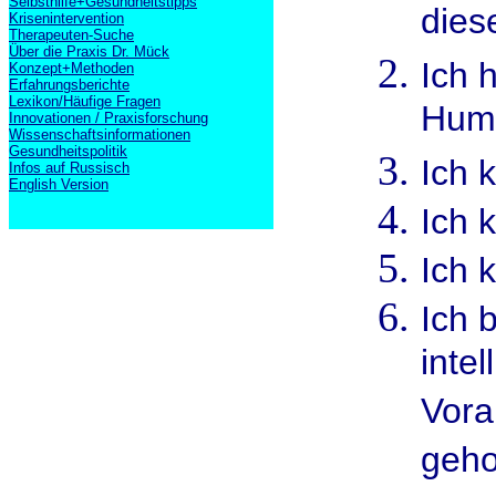
Selbsthilfe+Gesundheitstipps
dies
Krisenintervention
Therapeuten-Suche
Über die Praxis Dr. Mück
Ich 
Konzept+Methoden
Erfahrungsberichte
Lexikon/Häufige Fragen
Hum
Innovationen / Praxisforschung
Wissenschaftsinformationen
Gesundheitspolitik
Ich 
Infos auf Russisch
English Version
Ich 
Ich 
Ich 
intel
Vora
geho