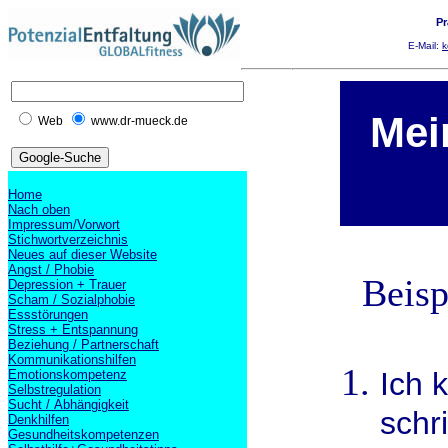
Pr
E-Mail:
k
Mei
Web
www.dr-mueck.de
Home
Nach oben
Impressum/Vorwort
Stichwortverzeichnis
Neues auf dieser Website
Angst / Phobie
Beisp
Depression + Trauer
Scham / Sozialphobie
Essstörungen
Stress + Entspannung
Beziehung / Partnerschaft
Kommunikationshilfen
Ich 
Emotionskompetenz
Selbstregulation
Sucht / Abhängigkeit
schr
Denkhilfen
Gesundheitskompetenzen