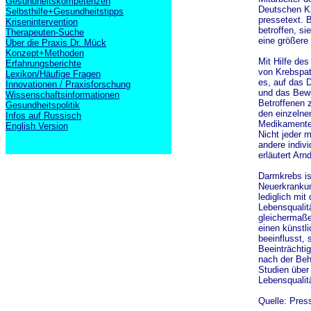
Gesundheitskompetenzen
Deutschen Kr
Selbsthilfe+Gesundheitstipps
pressetext. 
Krisenintervention
betroffen, s
Therapeuten-Suche
eine größere 
Über die Praxis Dr. Mück
Konzept+Methoden
Mit Hilfe d
Erfahrungsberichte
von Krebspat
Lexikon/Häufige Fragen
es, auf das 
Innovationen / Praxisforschung
und das Bewu
Wissenschaftsinformationen
Betroffenen 
Gesundheitspolitik
den einzelne
Infos auf Russisch
Medikamente, 
English Version
Nicht jeder 
andere indiv
erläutert Arnd
Darmkrebs ist
Neuerkrankun
lediglich mi
Lebensqualit
gleichermaße
einen künstli
beeinflusst, 
Beeinträchtig
nach der Beh
Studien über
Lebensqualit
Quelle: Pres