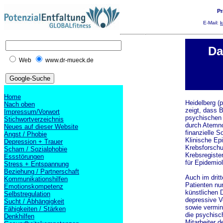
Pr
E-Mail:
k
Da
Web
www.dr-mueck.de
Home
Heidelberg (
Nach oben
zeigt, dass 
Impressum/Vorwort
psychischen 
Stichwortverzeichnis
durch Atemno
Neues auf dieser Website
finanzielle S
Angst / Phobie
Klinische Ep
Depression + Trauer
Krebsforsch
Scham / Sozialphobie
Krebsregiste
Essstörungen
für Epidemio
Stress + Entspannung
Beziehung / Partnerschaft
Auch im dritt
Kommunikationshilfen
Patienten nu
Emotionskompetenz
künstlichen 
Selbstregulation
depressive V
Sucht / Abhängigkeit
sowie vermind
Fähigkeiten / Stärken
die psychisch
Denkhilfen
Mitarbeiter d