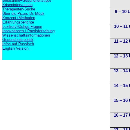
Selbsthilfe+Gesundheitstipps
Krisenintervention
Therapeuten-Suche
9 – 10 
Über die Praxis Dr. Mück
Konzept+Methoden
Erfahrungsberichte
10 – 11
Lexikon/Häufige Fragen
Innovationen / Praxisforschung
Wissenschaftsinformationen
Gesundheitspolitik
11 – 12
Infos auf Russisch
English Version
12 – 13
13 – 14
14 – 15
15 – 16
16 – 17