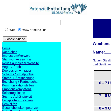
Web
www.dr-mueck.de
Wochentag: ...
Home
Nach oben
Name:
......
Impressum/Vorwort
Stichwortverzeichnis
Nutzen Sie d
Neues auf dieser Website
und Getränke 
Angst / Phobie
Depression + Trauer
Scham / Sozialphobie
Stress + Entspannung
Beziehung / Partnerschaft
6 – 7 
Kommunikationshilfen
Emotionskompetenz
Selbstregulation
7 – 8 
Sucht / Abhängigkeit
Fähigkeiten / Stärken
Denkhilfen
Gesundheitskompetenzen
8 – 9 