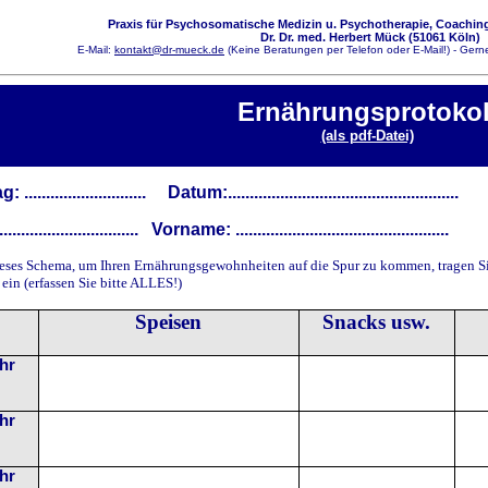
Praxis für Psychosomatische Medizin u. Psychotherapie, Coaching
Dr. Dr. med. Herbert Mück (51061 Köln)
E-Mail:
kontakt@dr-mueck.de
(Keine Beratungen per Telefon oder E-Mail!) - Gerne
Ernährungsprotokol
(als pdf-Datei)
......................... Datum:.....................................................
................................
Vorname: .................................................
ieses Schema, um Ihren Ernährungsgewohnheiten auf die Spur zu kommen, tragen S
ein (erfassen Sie bitte ALLES!)
Speisen
Snacks usw.
Uhr
Uhr
Uhr