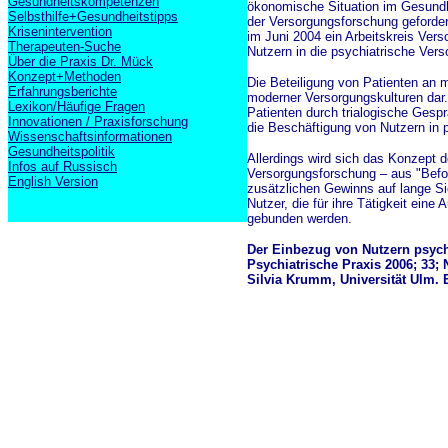
Gesundheitskompetenzen
ökonomische Situation im Gesund
Selbsthilfe+Gesundheitstipps
der Versorgungsforschung geforde
Krisenintervention
im Juni 2004 ein Arbeitskreis Vers
Therapeuten-Suche
Nutzern in die psychiatrische Vers
Über die Praxis Dr. Mück
Konzept+Methoden
Die Beteiligung von Patienten an 
Erfahrungsberichte
moderner Versorgungskulturen dar. 
Lexikon/Häufige Fragen
Patienten durch trialogische Gesp
Innovationen / Praxisforschung
die Beschäftigung von Nutzern in 
Wissenschaftsinformationen
Gesundheitspolitik
Allerdings wird sich das Konzept 
Infos auf Russisch
Versorgungsforschung – aus "Befo
English Version
zusätzlichen Gewinns auf lange S
Nutzer, die für ihre Tätigkeit ei
gebunden werden.
Der Einbezug von Nutzern psych
Psychiatrische Praxis 2006; 33; N
Silvia Krumm, Universität Ulm.