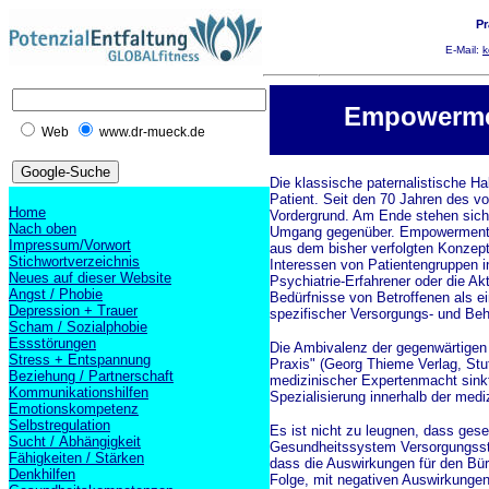
Pr
E-Mail:
k
Empowermen
Web
www.dr-mueck.de
Die klassische paternalistische H
Patient. Seit den 70 Jahren des vo
Home
Vordergrund. Am Ende stehen sich
Nach oben
Umgang gegenüber. Empowerment dri
Impressum/Vorwort
aus dem bisher verfolgten Konzept
Stichwortverzeichnis
Interessen von Patientengruppen 
Neues auf dieser Website
Psychiatrie-Erfahrener oder die A
Angst / Phobie
Bedürfnisse von Betroffenen als ei
Depression + Trauer
spezifischer Versorgungs- und Be
Scham / Sozialphobie
Essstörungen
Die Ambivalenz der gegenwärtigen Si
Stress + Entspannung
Praxis" (Georg Thieme Verlag, Stut
Beziehung / Partnerschaft
medizinischer Expertenmacht sinkt
Kommunikationshilfen
Spezialisierung innerhalb der medi
Emotionskompetenz
Selbstregulation
Es ist nicht zu leugnen, dass gese
Sucht / Abhängigkeit
Gesundheitssystem Versorgungsstr
Fähigkeiten / Stärken
dass die Auswirkungen für den Bür
Denkhilfen
Folge, mit negativen Auswirkungen