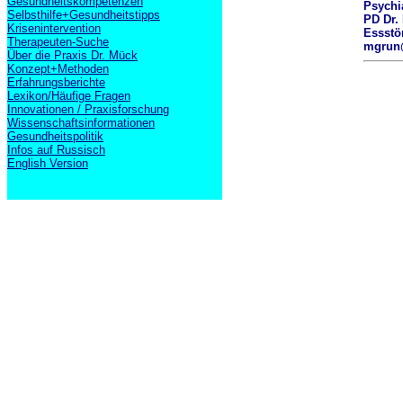
Gesundheitskompetenzen
Psychia
Selbsthilfe+Gesundheitstipps
PD Dr.
Krisenintervention
Essstör
Therapeuten-Suche
mgrun@
Über die Praxis Dr. Mück
Konzept+Methoden
Erfahrungsberichte
Lexikon/Häufige Fragen
Innovationen / Praxisforschung
Wissenschaftsinformationen
Gesundheitspolitik
Infos auf Russisch
English Version