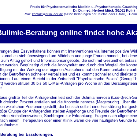
Praxis für Psychosomatische Medizin u. Psychotherapie, Coaching
Dr. Dr. med. Herbert Mück (51061 Köln)
E-Mail:
kontakt@dr-mueck.de
(Keine Beratungen per Telefon oder E-Mail!) - Gerne
Bulimie-Beratung online findet hohe Ak
rungen des Essverhaltens können mit Interventionen via Internet positive Wir
 zumal es sich überwiegend um Mädchen und junge Frauen handelt, bei dene
t zum Alltag gehört und Informationsangebote, die sich mit Gesundheit befa
ert werden. Begünstigt durch die Anonymität und durch den Wegfall der kontr
tigung mit der Wirkung des eigenen Aussehens auf den Kommunikationspartn
 der Betroffenen schneller verbalisiert und es kommt schneller und direkter 
tionen. Laut einem Bericht in der Zeitschrift "Psychiatrische Praxis" (Georg T
rt) werden aktuell 30 bis 50 E-Mail-Anfragen pro Woche an das Beratungstea
t.
taus größte Teil der Anfragenden ließ sich der Bulimia nervosa (Ess-Brech-Su
ch dreizehn Prozent entfallen auf die Anorexia nervosa (Magersucht). Über die
on weiblichen Personen gestellt, die bei sich selbst eine Essstörung festgeste
ößte Gruppe der Anfragenden stellten Angehörige und Freunde der Betroffenen.
reten Verhaltensweisen, Sachfragen zur Erkrankung, Fragen nach allgemeiner
ach einem Therapeuten oder einer Klinik waren die vier häufigsten Gründe für
taufnahme.
-Beratung bei Essstörungen.