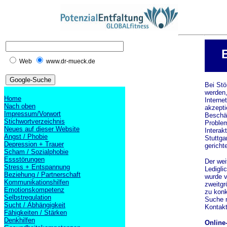
Web
www.dr-mueck.de
Bei Stö
werden,
Home
Interne
Nach oben
akzepti
Impressum/Vorwort
Beschäf
Stichwortverzeichnis
Problem
Neues auf dieser Website
Interak
Angst / Phobie
Stuttga
Depression + Trauer
gerichte
Scham / Sozialphobie
Essstörungen
Der wei
Stress + Entspannung
Ledigli
Beziehung / Partnerschaft
wurde v
Kommunikationshilfen
zweitgr
Emotionskompetenz
zu konk
Selbstregulation
Suche n
Sucht / Abhängigkeit
Kontak
Fähigkeiten / Stärken
Denkhilfen
Online