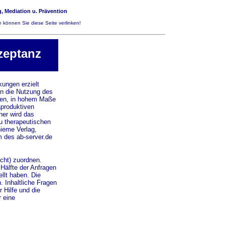
, Mediation u. Prävention
 können Sie diese Seite verlinken!
zeptanz
kungen erzielt
n die Nutzung des
ssen, in hohem Maße
aproduktiven
er wird das
zu therapeutischen
hieme Verlag,
m des ab-server.de
cht) zuordnen.
 Hälfte der Anfragen
llt haben. Die
 Inhaltliche Fragen
 Hilfe und die
 eine