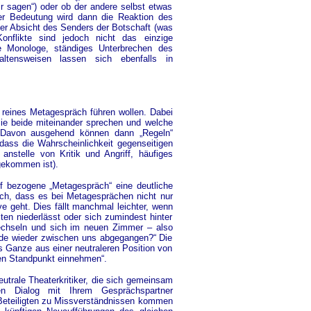
ir sagen“) oder ob der andere selbst etwas
ter Bedeutung wird dann die Reaktion des
der Absicht des Senders der Botschaft (was
onflikte sind jedoch nicht das einzige
e Monologe, ständiges Unterbrechen des
altensweisen lassen sich ebenfalls in
 reines Metagespräch führen wollen. Dabei
Sie beide miteinander sprechen und welche
 Davon ausgehend können dann „Regeln“
 dass die Wahrscheinlichkeit gegenseitigen
nstelle von Kritik und Angriff, häufiges
gekommen ist).
f bezogene „Metagespräch“ eine deutliche
ich, dass es bei Metagesprächen nicht nur
 geht. Dies fällt manchmal leichter, wenn
ten niederlässt oder sich zumindest hinter
echseln und sich im neuen Zimmer – also
rade wieder zwischen uns abgegangen?“ Die
s Ganze aus einer neutraleren Position von
hen Standpunkt einnehmen“.
utrale Theaterkritiker, die sich gemeinsam
en Dialog mit Ihrem Gesprächspartner
 Beteiligten zu Missverständnissen kommen