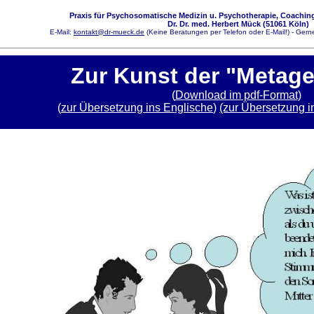
Praxis für Psychosomatische Medizin u. Psychotherapie, Coaching
Dr. Dr. med. Herbert Mück (51061 Köln)
E-Mail:
kontakt@dr-mueck.de
(Keine Beratungen per Telefon oder E-Mail!) - Gerne
Zur Kunst der "Metag
(
Download im pdf-Format
)
(
zur Übersetzung ins Englische
)
(zur Übersetzung i