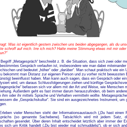
fragt: Was ist eigentlich gestern zwischen uns beiden abgegangen, als du uns
kte schroff auf mich. Irre ich mich? Hatte meine Stimmung etwas mit mir ode
tun?"
 Begriff „Metagespräch“ beschreibt z. B. die Situation, dass sich zwei oder m
 bestimmtes Gespräch verlaufen ist, insbesondere wie man dabei miteinande
echischen und bedeutet „höher“ oder „darüber“. Man schaut praktisch wie ein Un
u bekommt man Distanz zur eigenen Person und zu vorher nicht bewussten Em
ünstig) beeinflusst haben. Man kann auch sagen, dass ein Gespräch oder ein
lysiert wird, um daraus Schlussfolgerungen ziehen und künftige Gesprächsver
tagespräche“ befassen sich vor allem mit der Art und Weise, wie Menschen mi
iehung. Außerdem geht es fast immer darum herauszufinden, ob beim ander
 ihm oder ihr mittels Sprache und Verhalten vermitteln wollte. Metagespräch
bessern die „Gesprächskultur“. Sie sind ein ausgezeichnetes Instrument, um 
egen.
Erleben vieler Menschen steht der Informationsaustausch („Du hast einen 
prächs (so genannte Sachebene). Tatsächlich wird mit jedem Satz, de
schaften gesendet. Über deren Inhalt entscheidet letztlich aber immer der E
es sich um Kritik handelt („Du bist wieder mal schmuddelig“), ob er sich and