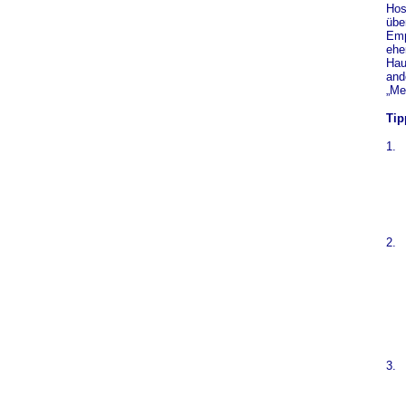
Hos
übe
Emp
ehe
Hau
and
„Me
Tip
1.
2.
3.