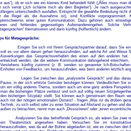
e aus“), ob er sich wie ein kleines Kind behandelt fühlt („Alles muss man d
r sich verrät („Ich schäme mich als dein Begleiter“). Je nach ausgesuch
fängers unterschiedlich ausfallen. Entspricht die gewählte Bedeutung nicht 
r die Regel als die Ausnahme ist), sind Konflikte vorprogrammiert. K
pterschwernis einer guten Kommunikation. Dazu gehören auch einseitig
eren und fehlendes gegenseitiges Aufeinandereingehen. Solche Verh
tagesprächen“ thematisieren und dann künftig (hoffentlich) ändern.
ps für Metagespräche:
Einigen Sie sich mit Ihrem Gesprächspartner darauf, dass Sie ein
soll es vor allem darum gehen herauszufinden, auf welche Art und Weise 
Auswirkungen das Gesprächsverhalten des einen auf den anderen hat.
entwickelt werden, die die weitere Kommunikation dahingehend erleichtern,
Verstehens künftig zunimmt (z. B. senden so genannter Ich-Botschaften a
Einholen von Feedbacks, um herauszufinden, was beim anderen letztlich an
Legen Sie zwischen das „analysierte Gespräch“ und das darau
Pause, in der sich erhitzte Gemüter beruhigen können. Verdeutlichen Sie s
um ein völlig anderes Thema, sondern auch um eine ganz andere Perspektive
man die bisherigen Plätze verlässt und sich auf völlig neuen Sitzgelegenhei
den bisherigen Sitzplatz stellt. Sie können auch gemeinsam den Raum w
auch mit der nötigen emotionalen Distanz! - fragen „Was ist da drüben ge
Technik, zu sich selbst oder zu einer Situation auf Abstand zu gehen und da
außen zu betrachten, nennt man auch „Dissoziieren“ oder „einen exzentrisc
Analysieren Sie das betreffende Gespräch so, als wären Sie zwei ne
ein Theaterstück angesehen haben. Versuchen Sie im konstruktiv
herauszufinden, was da auf der Bühne abgelaufen ist, wie es zwischen den