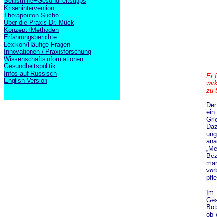
Selbsthilfe+Gesundheitstipps
Krisenintervention
Therapeuten-Suche
Über die Praxis Dr. Mück
Konzept+Methoden
Erfahrungsberichte
Lexikon/Häufige Fragen
Innovationen / Praxisforschung
Wissenschaftsinformationen
Gesundheitspolitik
Infos auf Russisch
Er 
English Version
wir
zu 
Der
ein
Gri
Daz
ung
ana
„Me
Bez
man
ver
pfl
Im 
Ges
Bot
ob 