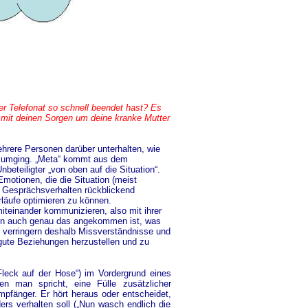
er Telefonat so schnell beendet hast? Es
r mit deinen Sorgen um deine kranke Mutter
ehrere Personen darüber unterhalten, wie
r umging. „Meta“ kommt aus dem
beteiligter „von oben auf die Situation“.
otionen, die die Situation (meist
 Gesprächsverhalten rückblickend
läufe optimieren zu können.
teinander kommunizieren, also mit ihrer
en auch genau das angekommen ist, was
e verringern deshalb Missverständnisse und
gute Beziehungen herzustellen und zu
Fleck auf der Hose“) im Vordergrund eines
n man spricht, eine Fülle zusätzlicher
mpfänger. Er hört heraus oder entscheidet,
ers verhalten soll („Nun wasch endlich die