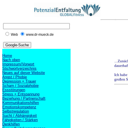
Web
www.dr-mueck.de
Home
Nach oben
....Zunä
Impressum/Vorwort
dauerhaf
Stichwortverzeichnis
Neues auf dieser Website
Ich habe
Angst / Phobie
großen Sc
Depression + Trauer
Scham / Sozialphobie
Essstörungen
Stress + Entspannung
Beziehung / Partnerschaft
Kommunikationshilfen
Emotionskompetenz
Selbstregulation
Sucht / Abhängigkeit
Fähigkeiten / Stärken
Denkhilfen