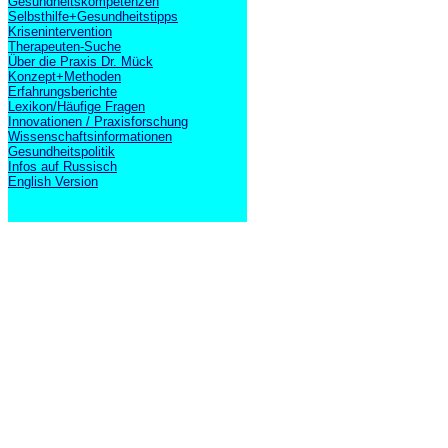
Gesundheitskompetenzen
Selbsthilfe+Gesundheitstipps
Krisenintervention
Therapeuten-Suche
Über die Praxis Dr. Mück
Konzept+Methoden
Erfahrungsberichte
Lexikon/Häufige Fragen
Innovationen / Praxisforschung
Wissenschaftsinformationen
Gesundheitspolitik
Infos auf Russisch
English Version