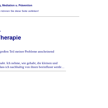
, Mediation u. Prävention
 können Sie diese Seite verlinken!
-
Therapie
en großen Teil meiner Probleme anscheinend
habt. Ich nehme, wie gehabt, die kleinen und
dass ich nachhaltig von ihnen beeinflusst werde....