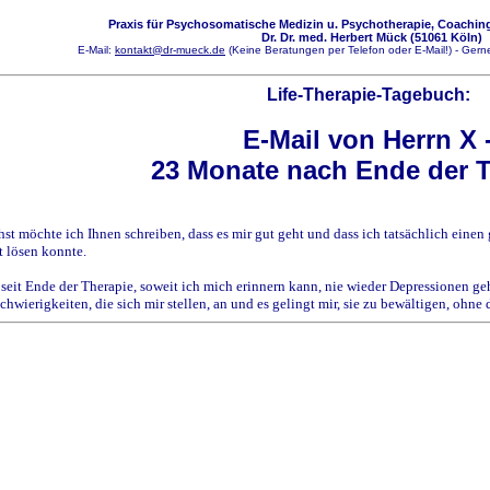
Praxis für Psychosomatische Medizin u. Psychotherapie, Coaching
Dr. Dr. med. Herbert Mück (51061 Köln)
E-Mail:
kontakt@dr-mueck.de
(Keine Beratungen per Telefon oder E-Mail!) - Gerne
Life-Therapie-Tagebuch:
E-Mail von Herrn X 
23 Monate nach Ende der 
chst möchte ich Ihnen schreiben, dass es mir gut geht und dass ich tatsächlich ein
t lösen konnte.
 seit Ende der Therapie, soweit ich mich erinnern kann, nie wieder Depressionen ge
hwierigkeiten, die sich mir stellen, an und es gelingt mir, sie zu bewältigen, ohne 