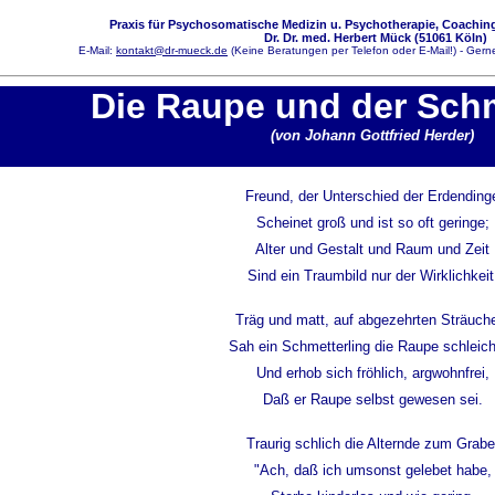
Praxis für Psychosomatische Medizin u. Psychotherapie, Coaching
Dr. Dr. med. Herbert Mück (51061 Köln)
E-Mail:
kontakt@dr-mueck.de
(Keine Beratungen per Telefon oder E-Mail!) - Gerne
Die Raupe und der Schm
(von Johann Gottfried Herder)
Freund, der Unterschied der Erdending
Scheinet groß und ist so oft geringe;
Alter und Gestalt und Raum und Zeit
Sind ein Traumbild nur der Wirklichkeit
Träg und matt, auf abgezehrten Sträuch
Sah ein Schmetterling die Raupe schleic
Und erhob sich fröhlich, argwohnfrei,
Daß er Raupe selbst gewesen sei.
Traurig schlich die Alternde zum Grabe
"Ach, daß ich umsonst gelebet habe,