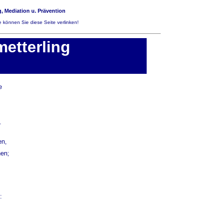
, Mediation u. Prävention
 können Sie diese Seite verlinken!
etterling
e
.
en,
hen;
: