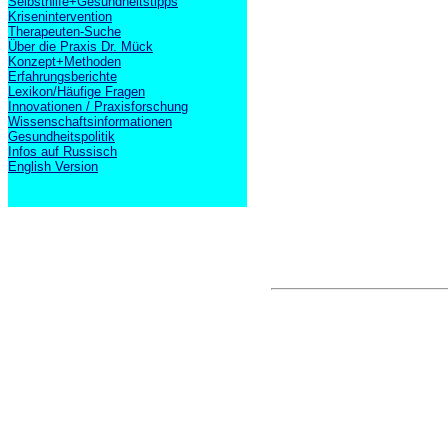
Selbsthilfe+Gesundheitstipps
Krisenintervention
Therapeuten-Suche
Über die Praxis Dr. Mück
Konzept+Methoden
Erfahrungsberichte
Lexikon/Häufige Fragen
Innovationen / Praxisforschung
Wissenschaftsinformationen
Gesundheitspolitik
Infos auf Russisch
English Version