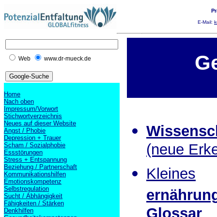
Pr
E-Mail:
k
G
Web
www.dr-mueck.de
Home
Nach oben
Impressum/Vorwort
Stichwortverzeichnis
Neues auf dieser Website
Wissensch
Angst / Phobie
Depression + Trauer
(neue Erke
Scham / Sozialphobie
Essstörungen
Stress + Entspannung
Beziehung / Partnerschaft
Kleines
Kommunikationshilfen
Emotionskompetenz
Selbstregulation
ernährun
Sucht / Abhängigkeit
Fähigkeiten / Stärken
Glossar
Denkhilfen