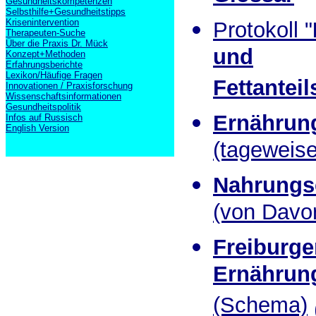
Gesundheitskompetenzen
Selbsthilfe+Gesundheitstipps
Krisenintervention
Protokoll "
Therapeuten-Suche
Über die Praxis Dr. Mück
und
Konzept+Methoden
Erfahrungsberichte
Lexikon/Häufige Fragen
Fettantei
Innovationen / Praxisforschung
Wissenschaftsinformationen
Gesundheitspolitik
Ernährung
Infos auf Russisch
English Version
(tageweise
Nahrungs
(von Davo
Freiburge
Ernährung
(Schema)