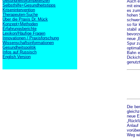
Gesundheitskompetenzen
Auch ei
Selbsthilfe+Gesundheitstipps
mit ei
Krisenintervention
es zum 
Therapeuten-Suche
hohen 
Über die Praxis Dr. Mück
schwer
Konzept+Methoden
so für 
Erfahrungsberichte
stabil
Lexikon/Häufige Fragen
bevorz
Innovationen / Praxisforschung
neue „
Wissenschaftsinformationen
Spur z
Gesundheitspolitik
optimal
Infos auf Russisch
Bahn e
English Version
Dickich
genutzt
Die be
gleichz
neue Er
„Rückfä
Anlauf
vorübe
Weg wäh