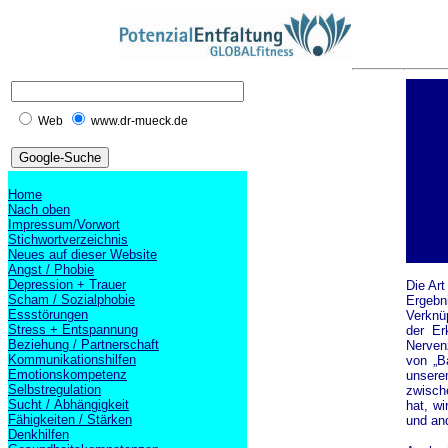
Web
www.dr-mueck.de
Home
Nach oben
Impressum/Vorwort
Stichwortverzeichnis
Neues auf dieser Website
Angst / Phobie
Depression + Trauer
Die Art
Scham / Sozialphobie
Ergebni
Essstörungen
Verknü
Stress + Entspannung
der Er
Beziehung / Partnerschaft
Nerven
Kommunikationshilfen
von „B
Emotionskompetenz
unsere
Selbstregulation
zwisch
Sucht / Abhängigkeit
hat, w
Fähigkeiten / Stärken
und an
Denkhilfen