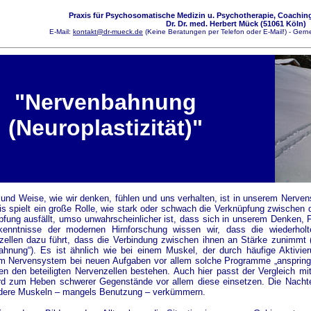
Praxis für Psychosomatische Medizin u. Psychotherapie, Coaching
Dr. Dr. med. Herbert Mück (51061 Köln)
E-Mail:
kontakt@dr-mueck.de
(Keine Beratungen per Telefon oder E-Mail!) - Gerne
"Nervenbahnung
(Neuroplastizität)"
 und Weise, wie wir denken, fühlen und uns verhalten, ist in unserem Nerve
s spielt ein große Rolle, wie stark oder schwach die Verknüpfung zwischen de
pfung ausfällt, umso unwahrscheinlicher ist, dass sich in unserem Denken, 
kenntnisse der modernen Hirnforschung wissen wir, dass die wiederholt
zellen dazu führt, dass die Verbindung zwischen ihnen an Stärke zunimm
ahnung“). Es ist ähnlich wie bei einem Muskel, der durch häufige Aktivieru
m Nervensystem bei neuen Aufgaben vor allem solche Programme „anspringen
en den beteiligten Nervenzellen bestehen. Auch hier passt der Vergleich m
ird zum Heben schwerer Gegenstände vor allem diese einsetzen. Die Nachtei
dere Muskeln – mangels Benutzung – verkümmern.