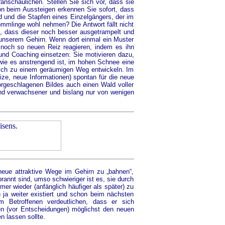
anschaulichen. Stellen Sie sich vor, dass sie
 beim Aussteigen erkennen Sie sofort, dass
d und die Stapfen eines Einzelgängers, der im
mlinge wohl nehmen? Die Antwort fällt nicht
, dass dieser noch besser ausgetrampelt und
in unserem Gehirn. Wenn dort einmal ein Muster
n noch so neuen Reiz reagieren, indem es ihn
und Coaching einsetzen: Sie motivieren dazu,
wie es anstrengend ist, im hohen Schnee eine
sich zu einem geräumigen Weg entwickeln. Im
ize, neue Informationen) spontan für die neue
orgeschlagenen Bildes auch einen Wald voller
hend verwachsener und bislang nur von wenigen
 neue attraktive Wege im Gehirn zu „bahnen“,
brannt sind, umso schwieriger ist es, sie durch
er wieder (anfänglich häufiger als später) zu
n ja weiter existiert und schon beim nächsten
 Betroffenen verdeutlichen, dass er sich
n (vor Entscheidungen) möglichst den neuen
n lassen sollte.