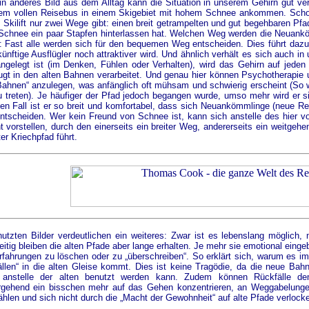
n anderes Bild aus dem Alltag kann die Situation in unserem Gehirn gut ver
nem vollen Reisebus in einem Skigebiet mit hohem Schnee ankommen. Schon
Skilift nur zwei Wege gibt: einen breit getrampelten und gut begehbaren Pfa
Schnee ein paar Stapfen hinterlassen hat. Welchen Weg werden die Neuanköm
: Fast alle werden sich für den bequemen Weg entscheiden. Dies führt dazu
künftige Ausflügler noch attraktiver wird. Und ähnlich verhält es sich auch 
 angelegt ist (im Denken, Fühlen oder Verhalten), wird das Gehirn auf jede
ugt in den alten Bahnen verarbeitet. Und genau hier können Psychotherapie 
Bahnen“ anzulegen, was anfänglich oft mühsam und schwierig erscheint (So 
u treten). Je häufiger der Pfad jedoch begangen wurde, umso mehr wird er 
en Fall ist er so breit und komfortabel, dass sich Neuankömmlinge (neue Re
ntscheiden. Wer kein Freund von Schnee ist, kann sich anstelle des hier v
t vorstellen, durch den einerseits ein breiter Weg, andererseits ein weitge
er Kriechpfad führt.
nutzten Bilder verdeutlichen ein weiteres: Zwar ist es lebenslang möglich,
eitig bleiben die alten Pfade aber lange erhalten. Je mehr sie emotional einge
fahrungen zu löschen oder zu „überschreiben“. So erklärt sich, warum es imm
llen“ in die alten Gleise kommt. Dies ist keine Tragödie, da die neue Bah
 anstelle der alten benutzt werden kann. Zudem können Rückfälle dem
rgehend ein bisschen mehr auf das Gehen konzentrieren, an Weggabelunge
len und sich nicht durch die „Macht der Gewohnheit“ auf alte Pfade verlocke