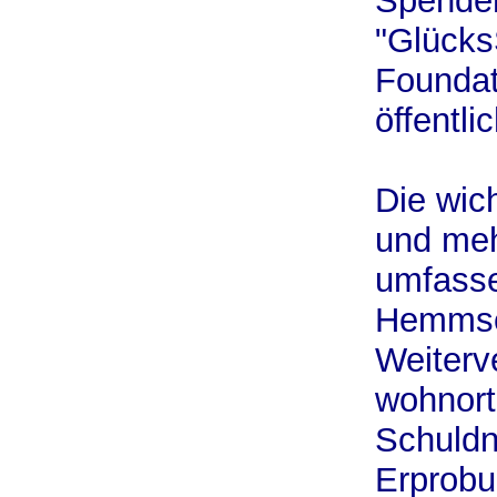
Spenden
"Glücks
Foundat
öffentli
Die wic
und meh
umfass
Hemmsch
Weiterv
wohnor
Schuldn
Erprobu