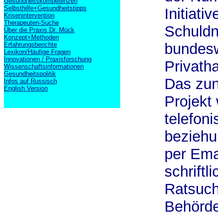
Gesundheitskompetenzen
Selbsthilfe+Gesundheitstipps
Initiati
Krisenintervention
Therapeuten-Suche
Schuldne
Über die Praxis Dr. Mück
Konzept+Methoden
bundesw
Erfahrungsberichte
Lexikon/Häufige Fragen
Innovationen / Praxisforschung
Privath
Wissenschaftsinformationen
Gesundheitspolitik
Das zunä
Infos auf Russisch
English Version
Projekt 
telefon
beziehu
per Ema
schriftl
Ratsuch
Behörde