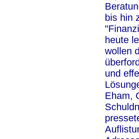
Beratun
bis hin
"Finanz
heute l
wollen d
überfor
und eff
Lösunge
Eham, G
Schuldn
presset
Auflist