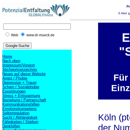
Pr
E-Mail:
k
E
Web
www.dr-mueck.de
"
Home
Nach oben
Impressum/Vorwort
Stichwortverzeichnis
Neues auf dieser Website
Für
Angst / Phobie
Depression + Trauer
Einz
Scham / Sozialphobie
Essstörungen
Stress + Entspannung
Beziehung / Partnerschaft
Kommunikationshilfen
Emotionskompetenz
Selbstregulation
Köln (p
Sucht / Abhängigkeit
Fähigkeiten / Stärken
der Num
Denkhilfen