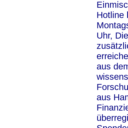
Einmisc
Hotline
Montags
Uhr, Di
zusätzl
erreiche
aus dem
wissens
Forschu
aus Ha
Finanzie
überreg