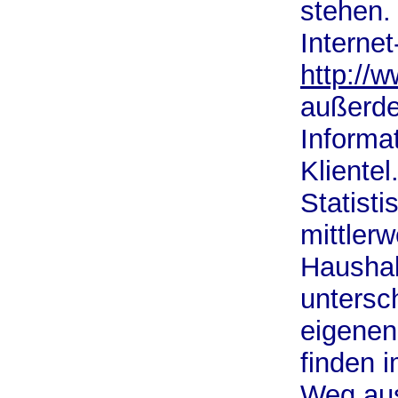
stehen.
Internet-
http://
außerde
Informat
Kliente
Statist
mittlerw
Haushal
untersc
eigenen
finden 
Weg aus