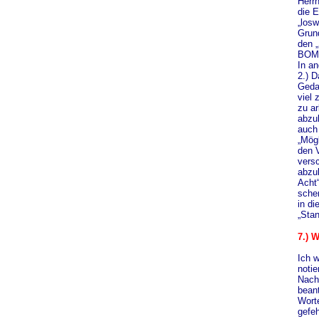
Herrn
die E
„losw
Grun
den „
BOMB
In a
2.) D
Geda
viel 
zu ar
abzu
auch
„Mögl
den 
vers
abzul
Acht
schen
in di
„Stan
7
.) 
Ich w
notie
Nachh
bean
Worte
gefeh