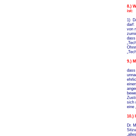
8
.) 
ist:
1) D
darf:
von m
zumin
dass 
„Tec
Ohnm
„Tech
9.
) 
dass
unnac
ehrli
einer
angen
beweg
Zust
sich
eine
10
.)
Dr. 
Sitzu
„alle