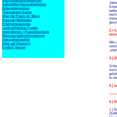
Gesundheitskompetenzen
Jahre
Selbsthilfe+Gesundheitstipps
Krise
Krisenintervention
weite
Therapeuten-Suche
hoch 
Über die Praxis Dr. Mück
mein
Konzept+Methoden
gesch
Erfahrungsberichte
Lexikon/Häufige Fragen
2.+3
Innovationen / Praxisforschung
wich
Wissenschaftsinformationen
Gesundheitspolitik
Wie 
Infos auf Russisch
vers
English Version
„unp
4.
) D
Schwe
mich 
gefah
in mir
5.) I
-------
6
.) 
1.) 
ZUHÖ