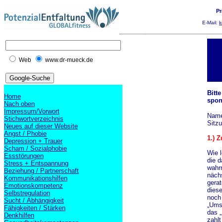
Pr
E-Mail:
k
Web
www.dr-mueck.de
Bitt
Home
spon
Nach oben
Impressum/Vorwort
Name:.
Stichwortverzeichnis
Sitzu
Neues auf dieser Website
Angst / Phobie
1.) 
Depression + Trauer
Scham / Sozialphobie
W
ie 
Essstörungen
die d
Stress + Entspannung
wahr
Beziehung / Partnerschaft
näch
Kommunikationshilfen
gerat
Emotionskompetenz
diese
Selbstregulation
noch 
Sucht / Abhängigkeit
„Ums
Fähigkeiten / Stärken
das „
Denkhilfen
zahl