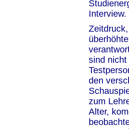
Studiener
Interview.
Zeitdruck
überhöhte
verantwort
sind nich
Testperso
den versc
Schauspie
zum Lehre
Alter, ko
beobachte