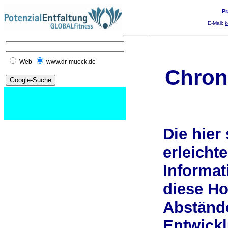
Pr
E-Mail:
k
Web
www.dr-mueck.de
Chron
Die hier
erleicht
Informat
diese H
Abstände
Entwick