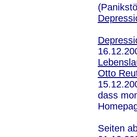
(Panikst
Depressi
ne
Depressi
16.12.20
Lebensla
Otto Reut
15.12.20
dass mon
Homepag
und d
Seiten ab