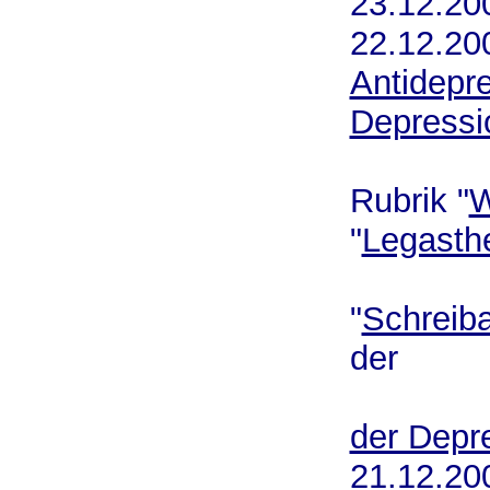
23.12.
22.12.
Antidepr
Depressi
Rubrik "
W
"
Legasth
"
Schreib
der
der Depr
21.12.2