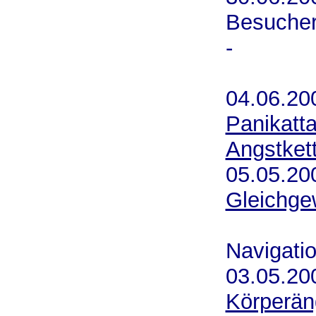
Besucher
-
Danke 
04.06.20
Panikatt
Angstket
05.05.2
Gleichge
Stra
Navigatio
03.05.20
Körperän