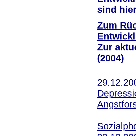
sind hier
Zum Rück
Entwickl
Zur akt
(2004)
29.12.
Depressi
Angstfor
Sozialph