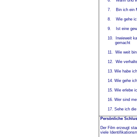
6.
Wann und w
7.
Bin ich ein
8.
Wie gehe ic
9.
Ist eine g
10.
Inwieweit k
gemacht
11.
Wie weit bin
12.
Wie verhalt
13. Wie habe ich
14. Wie gehe ich
15. Wie erlebe i
16. Wer sind mei
17. Sehe ich die
Persönliche Schlu
Der Film erzeugt sta
viele Identifikations