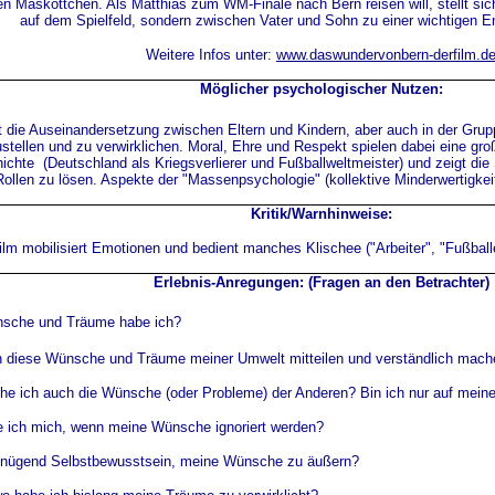
 Maskottchen. Als Matthias zum WM-Finale nach Bern reisen will, stellt sich d
auf dem Spielfeld, sondern zwischen Vater und Sohn zu einer wichtigen 
Weitere Infos unter:
www.daswundervonbern-derfilm.d
Möglicher psychologischer Nutzen:
t die Auseinandersetzung zwischen Eltern und Kindern, aber auch in der Gru
stellen und zu verwirklichen. Moral, Ehre und Respekt spielen dabei eine gro
ichte (Deutschland als Kriegsverlierer und Fußballweltmeister) und zeigt die
Rollen zu lösen. Aspekte der "Massenpsychologie" (kollektive Minderwertigkei
Kritik/Warnhinweise:
ilm mobilisiert Emotionen und bedient manches Klischee ("Arbeiter", "Fußballe
Erlebnis-Anregungen: (Fragen an den Betrachter)
sche und Träume habe ich?
h diese Wünsche und Träume meiner Umwelt mitteilen und verständlich mac
he ich auch die Wünsche (oder Probleme) der Anderen? Bin ich nur auf meine 
e ich mich, wenn meine Wünsche ignoriert werden?
enügend Selbstbewusstsein, meine Wünsche zu äußern?