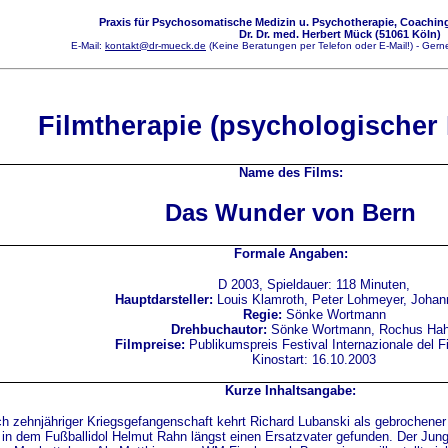
Praxis für Psychosomatische Medizin u. Psychotherapie, Coaching
Dr. Dr. med. Herbert Mück (51061 Köln)
E-Mail:
kontakt@dr-mueck.de
(Keine Beratungen per Telefon oder E-Mail!) - Gerne
Filmtherapie (psychologischer 
Name des Films:
Das Wunder von Bern
Formale Angaben:
D 2003,
Spieldauer: 118 Minuten,
Hauptdarsteller:
Louis Klamroth, Peter Lohmeyer, Johan
Regie:
Sönke Wortmann
Drehbuchautor:
Sönke Wortmann, Rochus Ha
Filmpreise:
Publikumspreis Festival Internazionale del F
Kinostart: 16.10.2003
Kurze Inhaltsangabe:
h zehnjähriger Kriegsgefangenschaft kehrt Richard Lubanski als gebrochener
in dem Fußballidol Helmut Rahn längst einen Ersatzvater gefunden. Der Jung