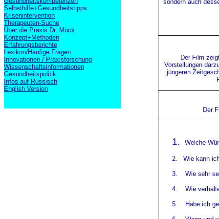
Gesundheitskompetenzen
sondern auch dessen
Selbsthilfe+Gesundheitstipps
Krisenintervention
Therapeuten-Suche
Über die Praxis Dr. Mück
Konzept+Methoden
Erfahrungsberichte
Lexikon/Häufige Fragen
Der Film zeig
Innovationen / Praxisforschung
Vorstellungen darzu
Wissenschaftsinformationen
jüngeren Zeitgesch
Gesundheitspolitik
Infos auf Russisch
English Version
Der F
1.
Welche Wün
2.
Wie k
ann ic
3.
Wie sehr s
e
4.
Wie verhalt
5.
Habe ich g