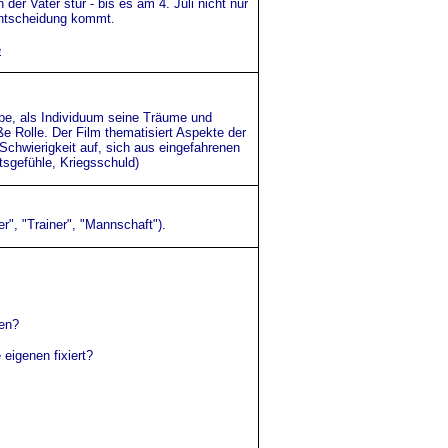
er Vater stur - bis es am 4. Juli nicht nur
Entscheidung kommt.
e
ppe, als Individuum seine Träume und
ße Rolle. Der Film thematisiert Aspekte der
 Schwierigkeit auf, sich aus eingefahrenen
tsgefühle, Kriegsschuld)
r", "Trainer", "Mannschaft").
hen?
eigenen fixiert?