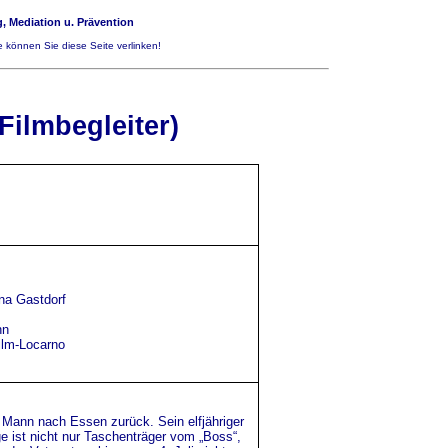
, Mediation u. Prävention
 können Sie diese Seite verlinken!
Filmbegleiter)
na Gastdorf
hn
ilm-Locarno
 Mann nach Essen zurück. Sein elfjähriger
e ist nicht nur Taschenträger vom „Boss“,