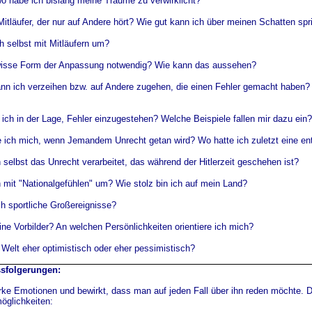
o habe ich bislang
meine Träume zu verwirklicht?
 Mitläufer, der nur auf Andere hört? Wie gut kann ich über meinen Schatten sp
h selbst mit Mitläufern um?
ewisse Form der Anpassung notwendig? Wie kann das aussehen?
ann ich verzeihen bzw. auf Andere zugehen, die einen Fehler gemacht haben?
ich in der Lage, Fehler einzugestehen? Welche Beispiele fallen mir dazu ein
e ich mich, wenn Jemandem Unrecht getan wird? Wo hatte ich zuletzt eine e
 selbst das Unrecht verarbeitet, das während der Hitlerzeit geschehen ist?
 mit "Nationalgefühlen" um? Wie stolz bin ich auf mein Land?
ch sportliche Großereignisse?
ne Vorbilder? An welchen Persönlichkeiten orientiere ich mich?
 Welt eher optimistisch oder eher pessimistisch?
ssfolgerungen:
rke Emotionen und bewirkt, dass man auf jeden Fall über ihn reden möchte. 
möglichkeiten: