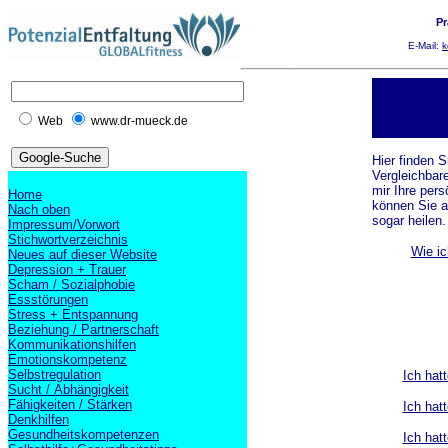
Pr
E-Mail:
k
Web
www.dr-mueck.de
Hier finden 
Vergleichbare
mir Ihre pers
Home
können Sie a
Nach oben
sogar heilen.
Impressum/Vorwort
Stichwortverzeichnis
Wie ic
Neues auf dieser Website
Depression + Trauer
Scham / Sozialphobie
Essstörungen
Stress + Entspannung
Beziehung / Partnerschaft
Kommunikationshilfen
Emotionskompetenz
Selbstregulation
Ich hatt
Sucht / Abhängigkeit
Fähigkeiten / Stärken
Ich hatt
Denkhilfen
Gesundheitskompetenzen
Ich hatt