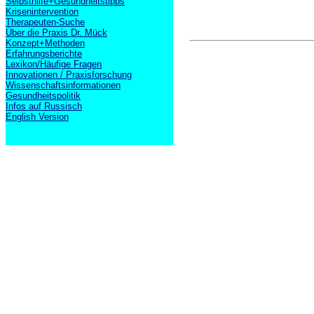
Selbsthilfe+Gesundheitstipps
Krisenintervention
Therapeuten-Suche
Über die Praxis Dr. Mück
Konzept+Methoden
Erfahrungsberichte
Lexikon/Häufige Fragen
Innovationen / Praxisforschung
Wissenschaftsinformationen
Gesundheitspolitik
Infos auf Russisch
English Version