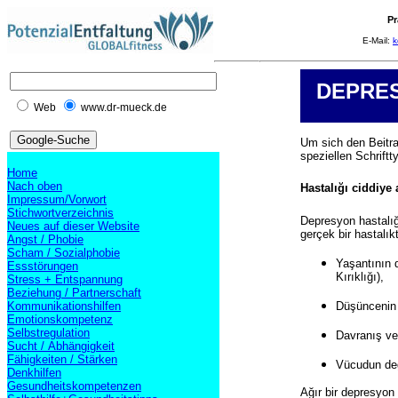
Pr
E-Mail:
k
DEPRE
Web
www.dr-mueck.de
Um sich den Beitra
speziellen Schrift
Home
Nach oben
Hastalığı ciddiye
Impressum/Vorwort
Stichwortverzeichnis
Depresyon hastalı
Neues auf dieser Website
gerçek bir hastalıkt
Angst / Phobie
Scham / Sozialphobie
Yaşantının 
Essstörungen
Kırıklığı),
Stress + Entspannung
Beziehung / Partnerschaft
Düşüncenin 
Kommunikationshilfen
Emotionskompetenz
Selbstregulation
Davranış ve 
Sucht / Abhängigkeit
Fähigkeiten / Stärken
Vücudun deği
Denkhilfen
Gesundheitskompetenzen
Ağır bir depresyon 