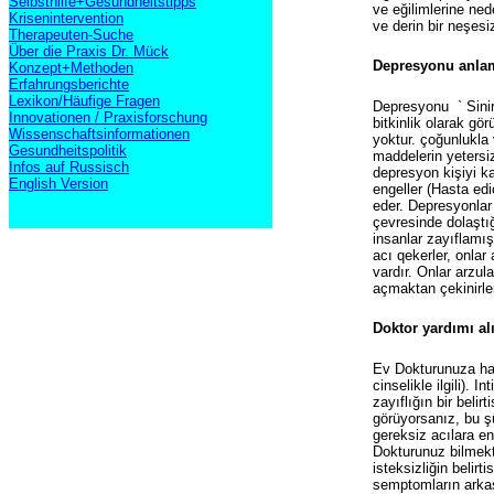
Selbsthilfe+Gesundheitstipps
ve eğilimlerine ned
Krisenintervention
ve derin bir neşesi
Therapeuten-Suche
Über die Praxis Dr. Mück
Depresyonu anla
Konzept+Methoden
Erfahrungsberichte
Lexikon/Häufige Fragen
Depresyonu
` Sini
Innovationen / Praxisforschung
bitkinlik olarak gö
Wissenschaftsinformationen
yoktur. çoğunlukla 
Gesundheitspolitik
maddelerin yetersi
Infos auf Russisch
depresyon kişiyi ka
English Version
engeller (Hasta edi
eder. Depresyonlar 
çevresinde dolaştı
insanlar zayıflamı
acı qekerler, onlar
vardır. Onlar arzul
açmaktan çekinirle
Doktor yardımı al
Ev Dokturunuza hast
cinselikle ilgili).
zayıflığın bir belir
görüyorsanız, bu ş
gereksiz acılara en
Dokturunuz bilmekte
isteksizliğin belirtis
semptomların arkası