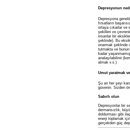
Depresyonun neden
Depresyona genelde
fırsatların başarıs
ortaya cıkarlar ve 
şekilleri ve çevren
insanlar bir eksikl
şeklinde). Bu eksikl
onarmak şeklinde o
tutmakta ve bunun y
kadar yaşanmamış o
analaşılabilinir (
almak v.s.)
Umut yaratmak v
Şu an her şeyi kara
güvenin. Sizden ön
Sab
ı
rl
ı
olun
Depresyonlar bir se
dermansızlık, büyü
doldurması gibi ila
enerji toplamak içi
gerçekden güç dep