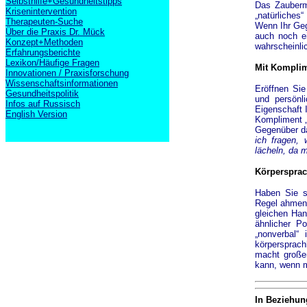
Selbsthilfe+Gesundheitstipps
Das Zauberm
Krisenintervention
„natürliches“
Therapeuten-Suche
Wenn Ihr Geg
Über die Praxis Dr. Mück
auch noch e
Konzept+Methoden
wahrscheinli
Erfahrungsberichte
Lexikon/Häufige Fragen
Mit Kompli
Innovationen / Praxisforschung
Wissenschaftsinformationen
Eröffnen Sie
Gesundheitspolitik
und persönl
Infos auf Russisch
Eigenschaft I
English Version
Kompliment „
Gegenüber da
ich fragen,
lächeln, da 
Körpersprac
Haben Sie s
Regel ahmen 
gleichen Han
ähnlicher Po
„nonverbal
körpersprach
macht großen
kann, wenn m
In Beziehung