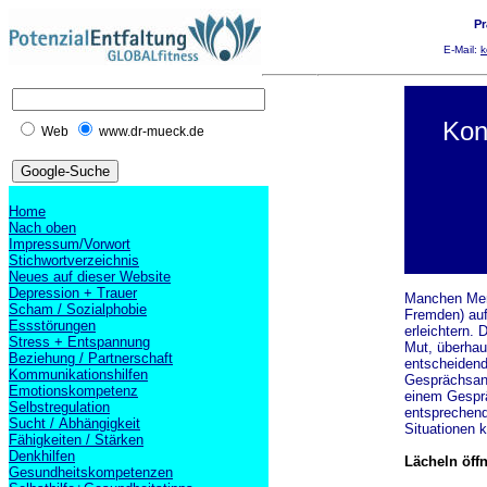
Pr
E-Mail:
k
Kon
Web
www.dr-mueck.de
Home
Nach oben
Impressum/Vorwort
Stichwortverzeichnis
Neues auf dieser Website
Depression + Trauer
Manchen Mens
Scham / Sozialphobie
Fremden) auf
Essstörungen
erleichtern. 
Stress + Entspannung
Mut, überhaup
Beziehung / Partnerschaft
entscheidend
Kommunikationshilfen
Gesprächsang
Emotionskompetenz
einem Gespräc
Selbstregulation
entsprechende
Sucht / Abhängigkeit
Situationen 
Fähigkeiten / Stärken
Denkhilfen
Lächeln öffn
Gesundheitskompetenzen