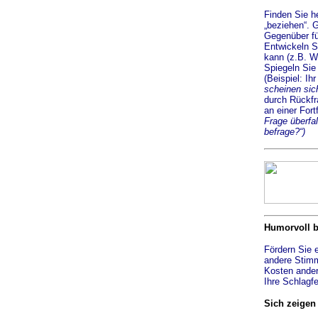
Finden Sie he
„beziehen“. G
Gegenüber fü
Entwickeln S
kann (z.B. W
Spiegeln Sie
(Beispiel: I
scheinen sich
durch Rückfr
an einer Fort
Frage überfal
befrage?“)
Humorvoll b
Fördern Sie 
andere Stimm
Kosten andere
Ihre Schlagfer
Sich zeigen