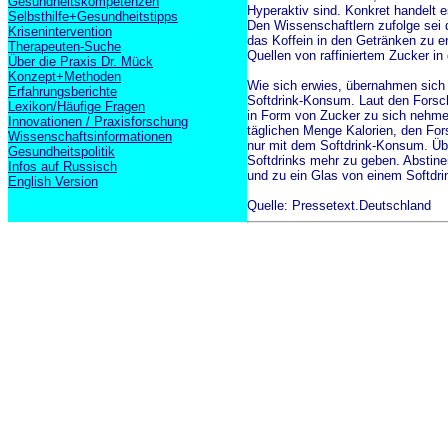
Gesundheitskompetenzen
Hyperaktiv sind. Konkret handelt
Selbsthilfe+Gesundheitstipps
Den Wissenschaftlern zufolge sei
Krisenintervention
das Koffein in den Getränken zu er
Therapeuten-Suche
Quellen von raffiniertem Zucker in
Über die Praxis Dr. Mück
Konzept+Methoden
Wie sich erwies, übernahmen sich 
Erfahrungsberichte
Softdrink-Konsum. Laut den Forsch
Lexikon/Häufige Fragen
in Form von Zucker zu sich nehme
Innovationen / Praxisforschung
täglichen Menge Kalorien, den For
Wissenschaftsinformationen
nur mit dem Softdrink-Konsum. Übr
Gesundheitspolitik
Softdrinks mehr zu geben. Abstinen
Infos auf Russisch
und zu ein Glas von einem Softdrin
English Version
Quelle: Pressetext.Deutschland