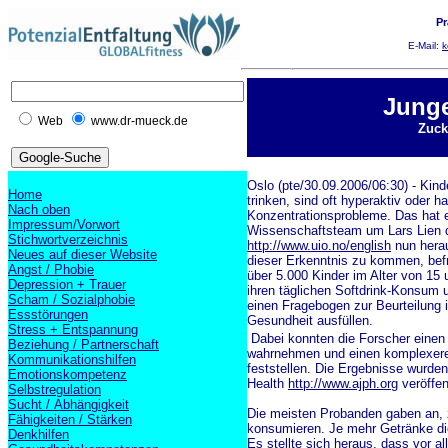
Pr
E-Mail:
k
Junge
Web
www.dr-mueck.de
Zuck
Oslo (pte/30.09.2006/06:30) - Kinde
Home
trinken, sind oft hyperaktiv oder h
Nach oben
Konzentrationsprobleme. Das hat 
Impressum/Vorwort
Wissenschaftsteam um Lars Lien d
Stichwortverzeichnis
http://www.uio.no/english
nun hera
Neues auf dieser Website
dieser Erkenntnis zu kommen, bef
Angst / Phobie
über 5.000 Kinder im Alter von 15
Depression + Trauer
ihren täglichen Softdrink-Konsum 
Scham / Sozialphobie
einen Fragebogen zur Beurteilung 
Essstörungen
Gesundheit ausfüllen.
Stress + Entspannung
Dabei konnten die Forscher einen
Beziehung / Partnerschaft
wahrnehmen und einen komplexer
Kommunikationshilfen
feststellen. Die Ergebnisse wurden
Emotionskompetenz
Health
http://www.ajph.org
veröffent
Selbstregulation
Sucht / Abhängigkeit
Die meisten Probanden gaben an, 
Fähigkeiten / Stärken
konsumieren. Je mehr Getränke di
Denkhilfen
Es stellte sich heraus, dass vor al