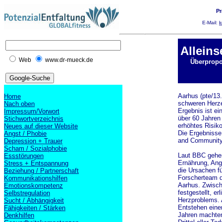
Pr
E-Mail:
k
Allein
Web
www.dr-mueck.de
Überpropor
Aarhus (pte/13.
Home
schweren Herze
Nach oben
Ergebnis ist e
Impressum/Vorwort
über 60 Jahren 
Stichwortverzeichnis
erhöhtes Risiko
Neues auf dieser Website
Die Ergebnisse
Angst / Phobie
and Community
Depression + Trauer
Scham / Sozialphobie
Laut BBC gehen
Essstörungen
Ernährung, Ang
Stress + Entspannung
die Ursachen fü
Beziehung / Partnerschaft
Forscherteam d
Kommunikationshilfen
Aarhus. Zwisch
Emotionskompetenz
festgestellt, e
Selbstregulation
Herzproblems. A
Sucht / Abhängigkeit
Entstehen eine
Fähigkeiten / Stärken
Jahren machten 
Denkhilfen