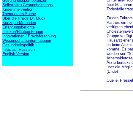
Drittel aller 
Gesundheitskompetenzen
über 50 Jahren
Selbsthilfe+Gesundheitstipps
Todesfälle trat
Krisenintervention
Therapeuten-Suche
Zu den Faktore
Über die Praxis Dr. Mück
Partner, ein ho
Konzept+Methoden
verfügten eben
Erfahrungsberichte
Cholesterinwert
Lexikon/Häufige Fragen
Gruppe verfügt
Innovationen / Praxisforschung
Hausarzt eher s
Wissenschaftsinformationen
es beim Allein
Gesundheitspolitik
komme. Es pass
Infos auf Russisch
worden sei. "St
English Version
Atherosklerose-
Ärzte berücksic
über die Möglic
(Ende)
Quelle: Presse