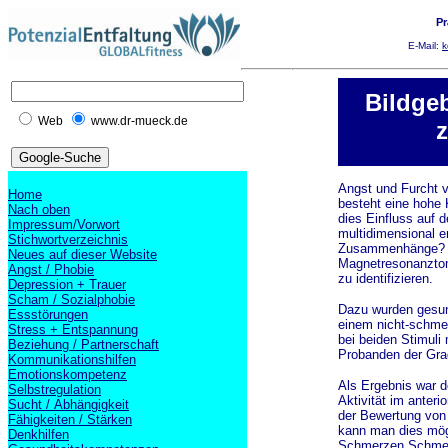
Pr
E-Mail:
k
Bildge
Web
www.dr-mueck.de
Angst und Furcht 
Home
besteht eine hohe
Nach oben
dies Einfluss auf 
Impressum/Vorwort
multidimensional e
Stichwortverzeichnis
Zusammenhänge? In 
Neues auf dieser Website
Magnetresonanztomo
Angst / Phobie
zu identifizieren.
Depression + Trauer
Scham / Sozialphobie
Dazu wurden gesun
Essstörungen
einem nicht-schmer
Stress + Entspannung
bei beiden Stimuli
Beziehung / Partnerschaft
Probanden der Gra
Kommunikationshilfen
Emotionskompetenz
Als Ergebnis war d
Selbstregulation
Aktivität im anteri
Sucht / Abhängigkeit
der Bewertung von
Fähigkeiten / Stärken
kann man dies mög
Denkhilfen
Schmerzen Schmerz