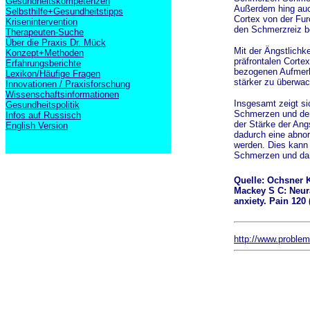
Gesundheitskompetenzen
Außerdem hing auch 
Selbsthilfe+Gesundheitstipps
Cortex von der Fur
Krisenintervention
den Schmerzreiz be
Therapeuten-Suche
Über die Praxis Dr. Mück
Mit der Ängstlichk
Konzept+Methoden
präfrontalen Corte
Erfahrungsberichte
bezogenen Aufmerk
Lexikon/Häufige Fragen
stärker zu überwa
Innovationen / Praxisforschung
Wissenschaftsinformationen
Insgesamt zeigt s
Gesundheitspolitik
Schmerzen und de
Infos auf Russisch
der Stärke der An
English Version
dadurch eine abnor
werden. Dies kann 
Schmerzen und dam
Quelle: Ochsner 
Mackey S C: Neural
anxiety. Pain 120 
http://www.probl