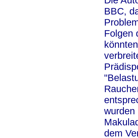
Die Auto
BBC, da
Problem
Folgen 
könnten
verbreit
Prädisp
"Belast
Rauchen
entspre
wurden 
Makulad
dem Ver