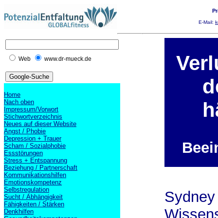
Pr
E-Mail:
k
Verl
Web
www.dr-mueck.de
d
Home
Nach oben
h
Impressum/Vorwort
Stichwortverzeichnis
Neues auf dieser Website
Angst / Phobie
Depression + Trauer
Beei
Scham / Sozialphobie
Essstörungen
Stress + Entspannung
Beziehung / Partnerschaft
Kommunikationshilfen
Emotionskompetenz
Selbstregulation
Sydney 
Sucht / Abhängigkeit
Fähigkeiten / Stärken
Wissens
Denkhilfen