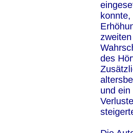
eingese
konnte,
Erhöhun
zweiten
Wahrsch
des Hör
Zusätzli
altersb
und ein
Verluste
steigert