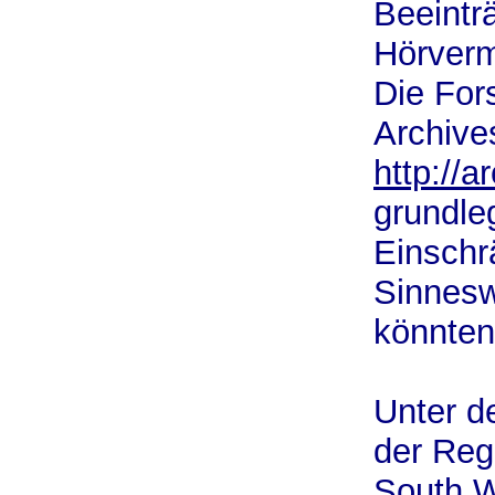
Beeintr
Hörverm
Die For
Archive
http://
grundle
Einschr
Sinnesw
könnten
Unter d
der Reg
South W