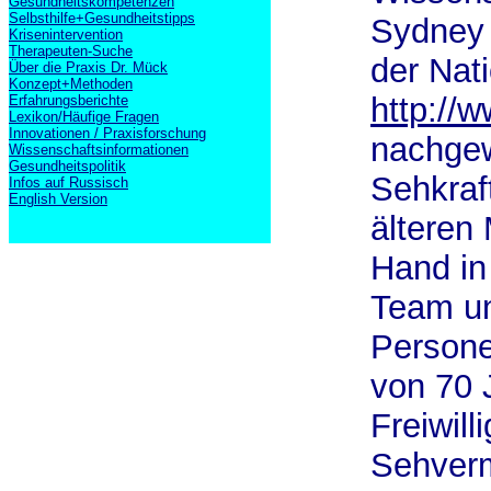
Gesundheitskompetenzen
Selbsthilfe+Gesundheitstipps
Sydne
Krisenintervention
Therapeuten-Suche
der Nat
Über die Praxis Dr. Mück
Konzept+Methoden
http://
Erfahrungsberichte
Lexikon/Häufige Fragen
Innovationen / Praxisforschung
nachgew
Wissenschaftsinformationen
Gesundheitspolitik
Sehkraf
Infos auf Russisch
English Version
älteren
Hand in
Team un
Persone
von 70 
Freiwil
Sehverm