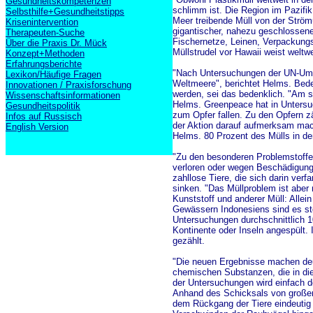
Gesundheitskompetenzen
schlimm ist. Die Region im Pazifik
Selbsthilfe+Gesundheitstipps
Meer treibende Müll von der Strömu
Krisenintervention
gigantischer, nahezu geschlossener
Therapeuten-Suche
Fischernetze, Leinen, Verpackungsm
Über die Praxis Dr. Mück
Müllstrudel vor Hawaii weist weltw
Konzept+Methoden
Erfahrungsberichte
"Nach Untersuchungen der UN-Umwel
Lexikon/Häufige Fragen
Weltmeere", berichtet Helms. Bede
Innovationen / Praxisforschung
werden, sei das bedenklich. "Am s
Wissenschaftsinformationen
Helms. Greenpeace hat in Untersuc
Gesundheitspolitik
zum Opfer fallen. Zu den Opfern 
Infos auf Russisch
der Aktion darauf aufmerksam mach
English Version
Helms. 80 Prozent des Mülls in d
"Zu den besonderen Problemstoffe
verloren oder wegen Beschädigunge
zahllose Tiere, die sich darin ver
sinken. "Das Müllproblem ist aber 
Kunststoff und anderer Müll: Allei
Gewässern Indonesiens sind es st
Untersuchungen durchschnittlich 10
Kontinente oder Inseln angespült.
gezählt.
"Die neuen Ergebnisse machen deu
chemischen Substanzen, die in di
der Untersuchungen wird einfach de
Anhand des Schicksals von großen
dem Rückgang der Tiere eindeutig 