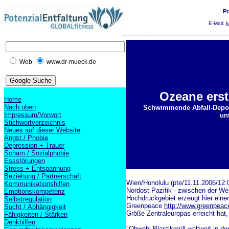
Pr
E-Mail:
k
Web
www.dr-mueck.de
Ozeane erst
Home
Nach oben
Schwimmende Abfall-Depon
Impressum/Vorwort
un
Stichwortverzeichnis
Neues auf dieser Website
Angst / Phobie
Depression + Trauer
Scham / Sozialphobie
Essstörungen
Stress + Entspannung
Beziehung / Partnerschaft
Wien/Honolulu (pte/11.11.2006/12:0
Kommunikationshilfen
Nordost-Pazifik - zwischen der We
Emotionskompetenz
Hochdruckgebiet erzeugt hier eine
Selbstregulation
Greenpeace
http://www.greenpeac
Sucht / Abhängigkeit
Größe Zentraleuropas erreicht hat,
Fähigkeiten / Stärken
Denkhilfen
"Obwohl Plastikmüll weltweit in d