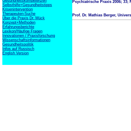
Gesundheitskompetenzen
Psychiatrische Praxis 2006; 33; N
Selbsthilfe+Gesundheitstipps
Krisenintervention
Therapeuten-Suche
Prof. Dr. Mathias Berger, Univer
Über die Praxis Dr. Mück
Konzept+Methoden
Erfahrungsberichte
Lexikon/Häufige Fragen
Innovationen / Praxisforschung
Wissenschaftsinformationen
Gesundheitspolitik
Infos auf Russisch
English Version