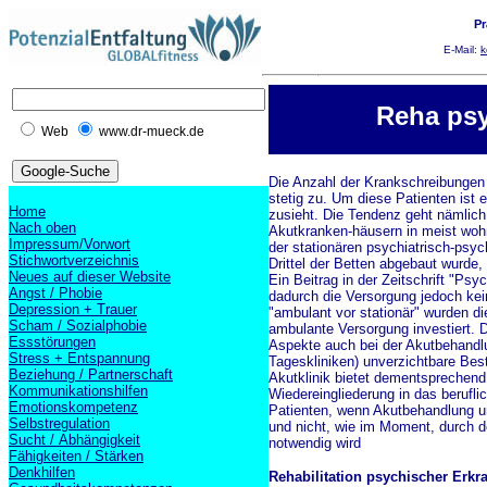
Pr
E-Mail:
k
Reha psy
Web
www.dr-mueck.de
Die Anzahl der Krankschreibungen
stetig zu. Um diese Patienten ist 
Home
zusieht. Die Tendenz geht nämlich
Nach oben
Akutkranken-häusern in meist woh
Impressum/Vorwort
der stationären psychiatrisch-psy
Stichwortverzeichnis
Drittel der Betten abgebaut wurde,
Neues auf dieser Website
Ein Beitrag in der Zeitschrift "Psy
Angst / Phobie
dadurch die Versorgung jedoch ke
Depression + Trauer
"ambulant vor stationär" wurden die
Scham / Sozialphobie
ambulante Versorgung investiert. D
Essstörungen
Aspekte auch bei der Akutbehandlu
Stress + Entspannung
Tageskliniken) unverzichtbare Bes
Beziehung / Partnerschaft
Akutklinik bietet dementspreche
Kommunikationshilfen
Wiedereingliederung in das berufl
Emotionskompetenz
Patienten, wenn Akutbehandlung un
Selbstregulation
und nicht, wie im Moment, durch d
Sucht / Abhängigkeit
notwendig wird
Fähigkeiten / Stärken
Denkhilfen
Rehabilitation psychischer Erk