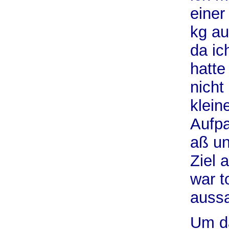
einer
kg au
da ic
hatte
nicht
klein
Aufpa
aß un
Ziel 
war to
auss
Um da