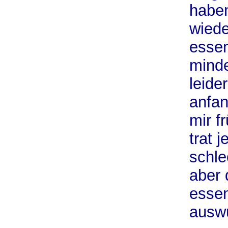
haben
wiede
essen
minde
leide
anfan
mir f
trat j
schle
aber 
essen
ausw