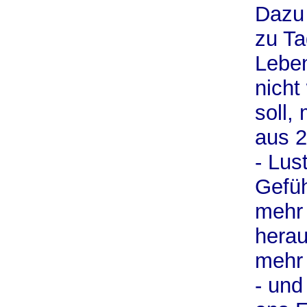
Dazu 
zu Ta
Leben
nicht
soll,
aus 2
- Lus
Gefüh
mehr
hera
mehr 
- un