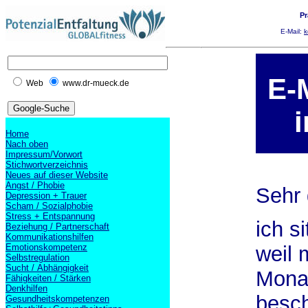
Pr
E-Mail:
k
E-
Web
www.dr-mueck.de
Home
Nach oben
Impressum/Vorwort
Stichwortverzeichnis
Neues auf dieser Website
Angst / Phobie
Sehr 
Depression + Trauer
Scham / Sozialphobie
Stress + Entspannung
ich s
Beziehung / Partnerschaft
Kommunikationshilfen
Emotionskompetenz
weil 
Selbstregulation
Sucht / Abhängigkeit
Monat
Fähigkeiten / Stärken
Denkhilfen
besch
Gesundheitskompetenzen