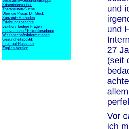
Selbsthilfe+Gesundheitstipps
Krisenintervention
und i
Therapeuten-Suche
Über die Praxis Dr. Mück
irgen
Konzept+Methoden
Erfahrungsberichte
Lexikon/Häufige Fragen
und H
Innovationen / Praxisforschung
Wissenschaftsinformationen
Inter
Gesundheitspolitik
Infos auf Russisch
27 Ja
English Version
(seit
bedac
achte
allem
perfe
Vor c
ich m