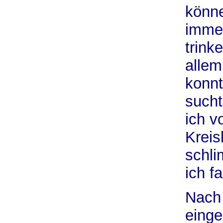
könne
immer
trink
allem
konnt
sucht
ich v
Kreis
schli
ich f
Nach 
einge