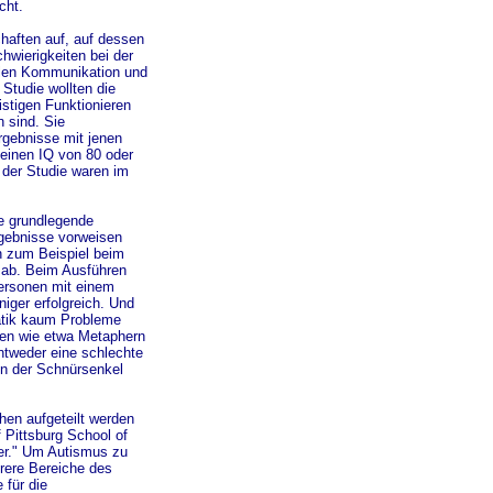
cht.
haften auf, auf dessen
hwierigkeiten bei der
balen Kommunikation und
 Studie wollten die
stigen Funktionieren
n sind. Sie
rgebnisse mit jenen
 einen IQ von 80 oder
 der Studie waren im
ie grundlegende
rgebnisse vorweisen
n zum Beispiel beim
t ab. Beim Ausführen
ersonen mit einem
iger erfolgreich. Und
atik kaum Probleme
ren wie etwa Metaphern
ntweder eine schlechte
en der Schnürsenkel
hen aufgeteilt werden
f Pittsburg School of
xer." Um Autismus zu
rere Bereiche des
 für die