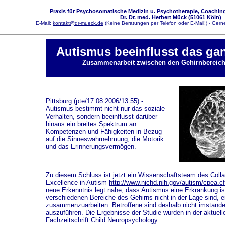
Praxis für Psychosomatische Medizin u. Psychotherapie, Coaching
Dr. Dr. med. Herbert Mück (51061 Köln)
E-Mail:
kontakt@dr-mueck.de
(Keine Beratungen per Telefon oder E-Mail!) - Gerne
Autismus beeinflusst das ga
Zusammenarbeit zwischen den Gehirnbereich
Pittsburg (pte/17.08.2006/13:55) -
Autismus bestimmt nicht nur das soziale
Verhalten, sondern beeinflusst darüber
hinaus ein breites Spektrum an
Kompetenzen und Fähigkeiten in Bezug
auf die Sinneswahrnehmung, die Motorik
und das Erinnerungsvermögen.
Zu diesem Schluss ist jetzt ein Wissenschaftsteam des Colla
Excellence in Autism
http://www.nichd.nih.gov/autism/cpea.c
neue Erkenntnis legt nahe, dass Autismus eine Erkrankung is
verschiedenen Bereiche des Gehirns nicht in der Lage sind, er
zusammenzuarbeiten. Betroffene sind deshalb nicht imstand
auszuführen. Die Ergebnisse der Studie wurden in der aktuel
Fachzeitschrift Child Neuropsychology