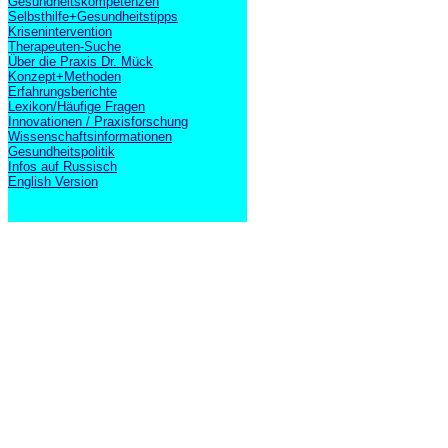
Gesundheitskompetenzen
Selbsthilfe+Gesundheitstipps
Krisenintervention
Therapeuten-Suche
Über die Praxis Dr. Mück
Konzept+Methoden
Erfahrungsberichte
Lexikon/Häufige Fragen
Innovationen / Praxisforschung
Wissenschaftsinformationen
Gesundheitspolitik
Infos auf Russisch
English Version