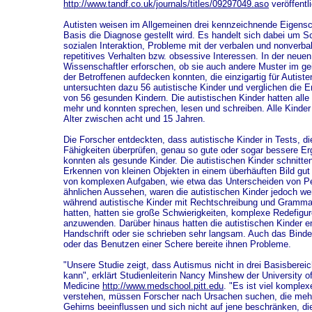
http://www.tandf.co.uk/journals/titles/09297049.aso
veröffentli
Autisten weisen im Allgemeinen drei kennzeichnende Eigensc
Basis die Diagnose gestellt wird. Es handelt sich dabei um Sc
sozialen Interaktion, Probleme mit der verbalen und nonver
repetitives Verhalten bzw. obsessive Interessen. In der neuen
Wissenschaftler erforschen, ob sie auch andere Muster im gei
der Betroffenen aufdecken konnten, die einzigartig für Autiste
untersuchten dazu 56 autistische Kinder und verglichen die E
von 56 gesunden Kindern. Die autistischen Kinder hatten alle
mehr und konnten sprechen, lesen und schreiben. Alle Kinder
Alter zwischen acht und 15 Jahren.
Die Forscher entdeckten, dass autistische Kinder in Tests, d
Fähigkeiten überprüfen, genau so gute oder sogar bessere E
konnten als gesunde Kinder. Die autistischen Kinder schnitte
Erkennen von kleinen Objekten in einem überhäuften Bild gu
von komplexen Aufgaben, wie etwa das Unterscheiden von P
ähnlichen Aussehen, waren die autistischen Kinder jedoch wen
während autistische Kinder mit Rechtschreibung und Gramm
hatten, hatten sie große Schwierigkeiten, komplexe Redefigu
anzuwenden. Darüber hinaus hatten die autistischen Kinder e
Handschrift oder sie schrieben sehr langsam. Auch das Bind
oder das Benutzen einer Schere bereite ihnen Probleme.
"Unsere Studie zeigt, dass Autismus nicht in drei Basisbereic
kann", erklärt Studienleiterin Nancy Minshew der University o
Medicine
http://www.medschool.pitt.edu
. "Es ist viel komple
verstehen, müssen Forscher nach Ursachen suchen, die meh
Gehirns beeinflussen und sich nicht auf jene beschränken, die