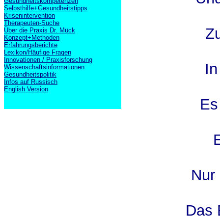
Gesundheitskompetenzen
Selbsthilfe+Gesundheitstipps
Krisenintervention
Therapeuten-Suche
Zu
Über die Praxis Dr. Mück
Konzept+Methoden
Erfahrungsberichte
Lexikon/Häufige Fragen
Innovationen / Praxisforschung
In
Wissenschaftsinformationen
Gesundheitspolitik
Infos auf Russisch
English Version
Es 
E
Nur
Das E