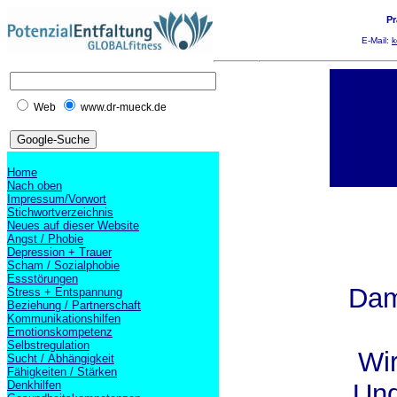
Pr
E-Mail:
k
Web
www.dr-mueck.de
Home
Nach oben
Impressum/Vorwort
Stichwortverzeichnis
Neues auf dieser Website
Angst / Phobie
Depression + Trauer
Scham / Sozialphobie
Essstörungen
Dam
Stress + Entspannung
Beziehung / Partnerschaft
Kommunikationshilfen
Emotionskompetenz
Selbstregulation
Wir
Sucht / Abhängigkeit
Fähigkeiten / Stärken
Denkhilfen
Und