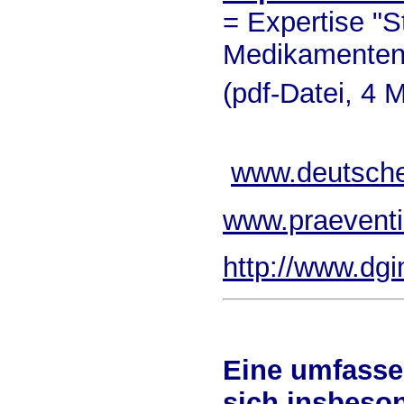
= Expertise "S
Medikamentenp
(pdf-Datei, 4 
www.deutsche
www.praevent
http://www.dgi
Eine umfasse
sich insbeson