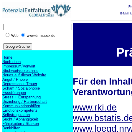
Pr
E-Mail:
k
Web
www.dr-mueck.de
Pr
Home
Nach oben
Impressum/Vorwort
Stichwortverzeichnis
Neues auf dieser Website
Für den Inha
Angst / Phobie
Depression + Trauer
Scham / Sozialphobie
Verantwortun
Essstörungen
Stress + Entspannung
Beziehung / Partnerschaft
www.rki.de
Kommunikationshilfen
Emotionskompetenz
Selbstregulation
www.bstatis.d
Sucht / Abhängigkeit
Fähigkeiten / Stärken
www.loegd.nrw
Denkhilfen