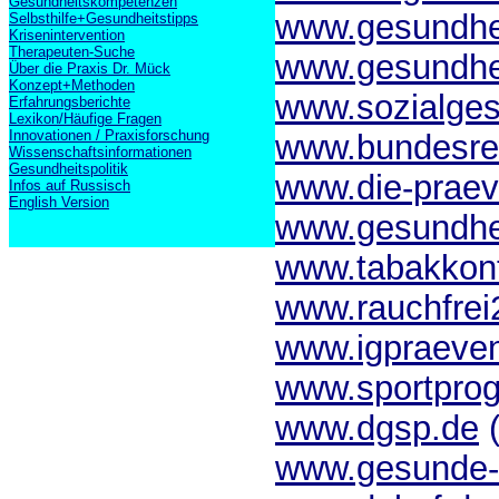
Gesundheitskompetenzen
www.gesundhei
Selbsthilfe+Gesundheitstipps
Krisenintervention
Therapeuten-Suche
www.gesundhei
Über die Praxis Dr. Mück
Konzept+Methoden
www.sozialges
Erfahrungsberichte
Lexikon/Häufige Fragen
Innovationen / Praxisforschung
www.bundesrec
Wissenschaftsinformationen
Gesundheitspolitik
www.die-praev
Infos auf Russisch
English Version
www.gesundhei
www.tabakkont
www.rauchfrei
www.igpraeven
www.sportprog
www.dgsp.de
(
www.gesunde-s