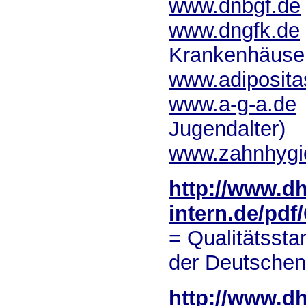
www.dnbgf.de
www.dngfk.de
Krankenhäuse
www.adipositas
www.a-g-a.de
Jugendalter)
www.zahnhygi
http://www.dh
intern.de/pdf
= Qualitätssta
der Deutschen
http://www.dh