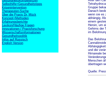
Alter den Ca
Gesundheitskompetenzen
Tetrahydroca
Selbsthilfe+Gesundheitstipps
Gruppe beka
Krisenintervention
Danach beoba
Therapeuten-Suche
wenn sie es 
Über die Praxis Dr. Mück
abhängig. Ab
Konzept+Methoden
einem gestei
Erfahrungsberichte
Heroin, um e
Lexikon/Häufige Fragen
Gehirns der 
Innovationen / Praxisforschung
im Belohnung
Wissenschaftsinformationen
Gesundheitspolitik
Das Belohnun
Infos auf Russisch
Cannabinoide 
English Version
Abhängigkeit
und die verä
Hirnareale b
Veränderunge
Menschen ähn
übertragen w
Quelle: Pres