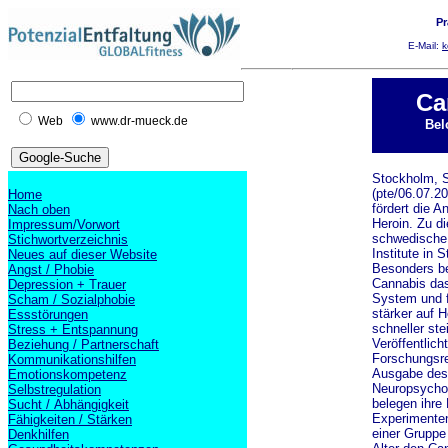
Pr
E-Mail:
k
Ca
Web
www.dr-mueck.de
Bel
Stockholm, 
(pte/06.07.2
Home
fördert die An
Nach oben
Heroin. Zu d
Impressum/Vorwort
schwedische
Stichwortverzeichnis
Institute in
Neues auf dieser Website
Besonders be
Angst / Phobie
Cannabis das
Depression + Trauer
System und f
Scham / Sozialphobie
stärker auf H
Essstörungen
schneller ste
Stress + Entspannung
Veröffentlicht
Beziehung / Partnerschaft
Forschungsre
Kommunikationshilfen
Ausgabe des
Emotionskompetenz
Neuropsycho
Selbstregulation
belegen ihre
Sucht / Abhängigkeit
Experimenten
Fähigkeiten / Stärken
einer Gruppe
Denkhilfen