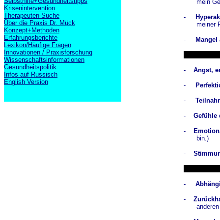
Selbsthilfe+Gesundheitstipps
mein Gew
Krisenintervention
Therapeuten-Suche
-
Hyperakt
Über die Praxis Dr. Mück
meiner F
Konzept+Methoden
Erfahrungsberichte
-
Mangel 
Lexikon/Häufige Fragen
Innovationen / Praxisforschung
Wissenschaftsinformationen
Gesundheitspolitik
-
Angst, 
Infos auf Russisch
English Version
-
Perfekt
-
Teilnah
-
Gefühle 
-
Emotion
bin.)
-
Stimmu
-
Abhäng
-
Zurückh
anderen