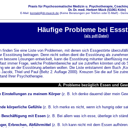
Praxis für Psychosomatische Medizin u. Psychotherapie, Coaching
Dr. Dr. med. Herbert Mück (51061 Köln)
E-Mail:
kontakt@dr-mueck.de
(Keine Beratungen per Telefon oder E-Mail!) - Gerne
Häufige Probleme bei Esss
(als pdf-Datei)
 finden Sie eine Liste von Problemen, mit denen sich Essgestörte überzufäll
ur Essstörung beitragen. Denn nicht selten dient die Essstörung als zunehme
en bessere Lösungen entwickelt, kann die Essstörung mitunter überflüssig ma
fast immer Frage, welche Problembereiche auf sie zutreffen könnten und ob 
g wie an der Essstörung arbeiten wollen. Die Liste entstammt dem Buch „Kog
 Jacobi, Thiel und Paul (Beltz 2. Auflage 2000). Kreuzen Sie die auf Sie zu
and Ihrer Psychotherapie.
A. Probleme bezüglich Essen und Gew
 Einstellungen zu meinem Körper
(z. B. Ich denke dauernd über mein Gew
nde körperliche Gefühle
(z. B. Ich merke es nicht, wenn ich hungrig oder sat
 Beschäftigung mit Essen
(z. B. Bei allem was ich esse, überlege ich ständi
ger, Erbrechen, Abführmittel
(z. B. Ich kann nicht mit dem Essen aufhören.