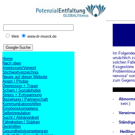
Web
www.dr-mueck.de
Im Folgenden
ursächlich z
Home
solchen Fäll
Nach oben
Essgestörte 
Impressum/Vorwort
Problemlösun
Stichwortverzeichnis
nervosa“ von
Neues auf dieser Website
zum Gegenst
Angst / Phobie
Depression + Trauer
Scham / Sozialphobie
Stress + Entspannung
-
Abnorme
Beziehung / Partnerschaft
sein.)
Kommunikationshilfen
Emotionskompetenz
Selbstregulation
-
Verwirre
Sucht / Abhängigkeit
Fähigkeiten / Stärken
-
Ständige
Denkhilfen
Gesundheitskompetenzen
-
Heißhun