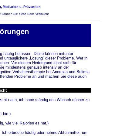
, Mediation u. Prävention
 können Sie diese Seite verlinken!
törungen
ig häufig befassen. Diese können mitunter
nd untauglichere „Lösung“ dieser Probleme. Wer in
chen. Vor diesem Hintergrund lohnt sich für
Sie mindestens genauso intensiv an der
nitive Verhaltenstherapie bei Anorexia und Bulimia
treffenden Probleme an und machen Sie diese auch
icht
icht nach; ich habe ständig den Wunsch dünner zu
t bin.)
g, wie viel Kalorien es hat.)
 Ich erbreche häufig oder nehme Abführmittel, um