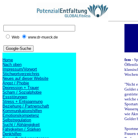
Web
www.dr-mueck.de
fzm -
Sp
Home
Nach oben
Öffentli
Impressum/Vorwort
klassis
Stichwortverzeichnis
Wochensc
Neues auf dieser Website
Angst / Phobie
"Nicht e
Depression + Trauer
Golder 
Scham / Sozialphobie
gestörte
Essstörungen
welche d
Stress + Entspannung
Sportar
Beziehung / Partnerschaft
Wassersp
Kommunikationshilfen
wie Akro
Emotionskompetenz
Golder 
Selbstregulation
Sucht / Abhängigkeit
Sportmed
Fähigkeiten / Stärken
Frauen s
Denkhilfen