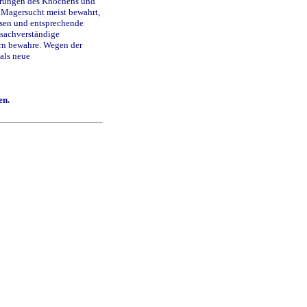
törungen des Knochens und
 Magersucht meist bewahrt,
ssen und entsprechende
 sachverständige
ern bewahre. Wegen der
als neue
en.