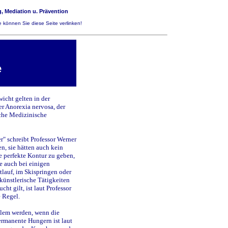
, Mediation u. Prävention
 können Sie diese Seite verlinken!
e
icht gelten in der
er Anorexia nervosa, der
sche Medizinische
r" schreibt Professor Werner
n, sie hätten auch kein
ie perfekte Kontur zu geben,
de auch bei einigen
lauf, im Skispringen oder
künstlerische Tätigkeiten
ht gilt, ist laut Professor
 Regel.
oblem werden, wenn die
ermanente Hungern ist laut