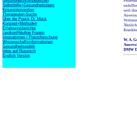
Gesundheitskompetenzen
Profess
Selbsthilfe+Gesundheitstipps
unfallb
Krisenintervention
weil ihr
Therapeuten-Suche
Anweisu
Über die Praxis Dr. Mück
Vertrau
Konzept+Methoden
Ähnlich
Erfahrungsberichte
Krankhe
Lexikon/Häufige Fragen
Innovationen / Praxisforschung
W. A. G
Wissenschaftsinformationen
Anorexi
Gesundheitspolitik
DMW Deu
Infos auf Russisch
English Version