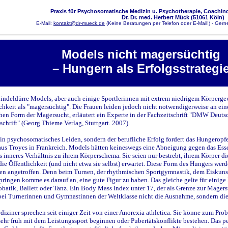
Praxis für Psychosomatische Medizin u. Psychotherapie, Coaching
Dr. Dr. med. Herbert Mück (51061 Köln)
E-Mail:
kontakt@dr-mueck.de
(Keine Beratungen per Telefon oder E-Mail!) - Gerne
Models
nicht
magersüchtig
–
Hungern
als
Erfolgsstrategi
indeldürre Models, aber auch einige Sportlerinnen mit extrem niedrigem Körpergew
chkeit als "magersüchtig". Die Frauen leiden jedoch nicht notwendigerweise an ein
chen Form der Magersucht, erläutert ein Experte in der Fachzeitschrift "DMW Deut
hrift" (Georg Thieme Verlag, Stuttgart. 2007).
in psychosomatisches Leiden, sondern der berufliche Erfolg fordert das Hungeropfe
aus Troyes in Frankreich. Models hätten keineswegs eine Abneigung gegen das Esse
s inneres Verhältnis zu ihrem Körperschema. Sie seien nur bestrebt, ihrem Körper d
ie Öffentlichkeit (und nicht etwa sie selbst) erwartet. Diese Form des Hungers wer
ten angetroffen. Denn beim Turnen, der rhythmischen Sportgymnastik, dem Eiskunst
ringen komme es darauf an, eine gute Figur zu haben. Das gleiche gelte für einige 
batik, Ballett oder Tanz. Ein Body Mass Index unter 17, der als Grenze zur Magersuc
bei Turnerinnen und Gymnastinnen der Weltklasse nicht die Ausnahme, sondern die
iziner sprechen seit einiger Zeit von einer Anorexia athletica. Sie könne zum Pr
ehr früh mit dem Leistungssport beginnen oder Pubertätskonflikte bestehen. Das p