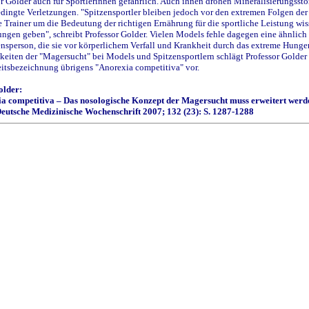
or Golder auch für Sportlerinnen gefährlich. Auch ihnen drohen Mineralisierungss
edingte Verletzungen. "Spitzensportler bleiben jedoch vor den extremen Folgen der
e Trainer um die Bedeutung der richtigen Ernährung für die sportliche Leistung wi
ngen geben", schreibt Professor Golder. Vielen Models fehle dagegen eine ähnlich
ensperson, die sie vor körperlichem Verfall und Krankheit durch das extreme Hung
keiten der "Magersucht" bei Models und Spitzensportlern schlägt Professor Golder 
itsbezeichnung übrigens "Anorexia competitiva" vor.
older:
a competitiva – Das nosologische Konzept der Magersucht muss erweitert werd
tsche Medizinische Wochenschrift 2007; 132 (23): S. 1287-1288