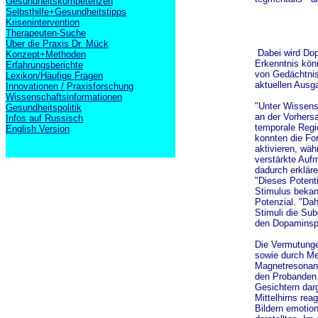
Gesundheitskompetenzen
Selbsthilfe+Gesundheitstipps
Krisenintervention
Therapeuten-Suche
Über die Praxis Dr. Mück
Dabei wird Dopa
Konzept+Methoden
Erkenntnis könn
Erfahrungsberichte
von Gedächtnis
Lexikon/Häufige Fragen
aktuellen Ausg
Innovationen / Praxisforschung
Wissenschaftsinformationen
"Unter Wissensc
Gesundheitspolitik
an der Vorhersa
Infos auf Russisch
temporale Regio
English Version
konnten die For
aktivieren, wäh
verstärkte Auf
dadurch erklär
"Dieses Potenti
Stimulus bekann
Potenzial. "Dah
Stimuli die Sub
den Dopaminspi
Die Vermutunge
sowie durch Mes
Magnetresonanz
den Probanden
Gesichtern darg
Mittelhirns rea
Bildern emotion