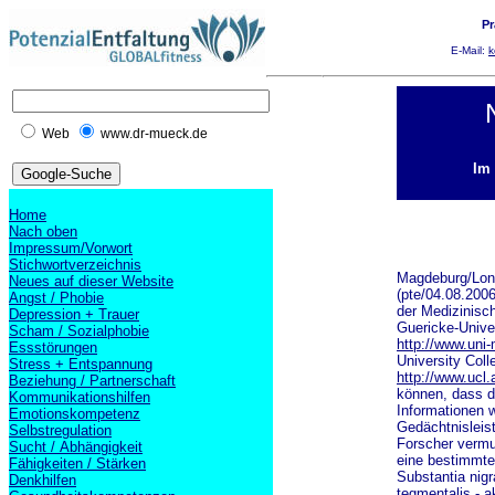
Pr
E-Mail:
k
Web
www.dr-mueck.de
Im 
Home
Nach oben
Impressum/Vorwort
Stichwortverzeichnis
Magdeburg/Lo
Neues auf dieser Website
(pte/04.08.2006
Angst / Phobie
der Medizinisch
Depression + Trauer
Guericke-Unive
Scham / Sozialphobie
http://www.uni
Essstörungen
University Col
Stress + Entspannung
http://www.ucl.
Beziehung / Partnerschaft
können, dass d
Kommunikationshilfen
Informationen 
Emotionskompetenz
Gedächtnisleis
Selbstregulation
Forscher vermu
Sucht / Abhängigkeit
eine bestimmte 
Fähigkeiten / Stärken
Substantia nigr
Denkhilfen
tegmentalis - ak