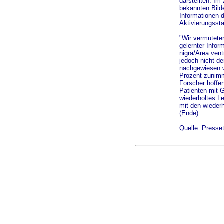
darstellten. I
bekannten Bild
Informationen 
Aktivierungsstä
"Wir vermutete
gelernter Infor
nigra/Area vent
jedoch nicht de
nachgewiesen w
Prozent zunimm
Forscher hoffe
Patienten mit 
wiederholtes L
mit den wieder
(Ende)
Quelle: Presse