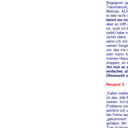
Begegnun- gen
Traumtänzer,
Melmac, ALF, 
er lebt nicht
kennt sie ni
aber es trifft
ist, (und ich
sieht) habe 
nichts dafür,
wenn ich mic
seinen Sorge
mir, das mir 
sein kann, h
meinen Hass,
stoppen, es 
ihn nun so z
einfacher, a
Ohnmacht un
Beispiel 3:
„Fallen stell
ist das „lieb
stehen. Ich 
Probleme si
peinlich ist)
der Firma wa
„gekümmert“.
gefallen. Mir
Zum Schluss b