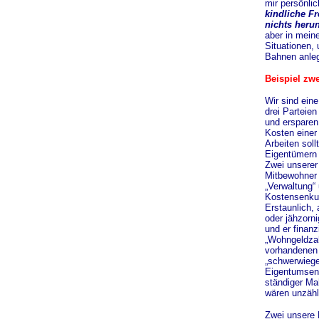
mir persönlic
kindliche Fr
nichts heru
aber in meine
Situationen, 
Bahnen anleg
Beispiel zwe
Wir sind ein
drei Parteien
und ersparen 
Kosten einer
Arbeiten sol
Eigentümern 
Zwei unserer 
Mitbewohner 
„Verwaltung“ 
Kostensenkun
Erstaunlich, 
oder jähzorni
und er finanz
„Wohngeldzah
vorhandenen
„schwerwiege
Eigentumsent
ständiger Ma
wären unzähl
Zwei unsere 