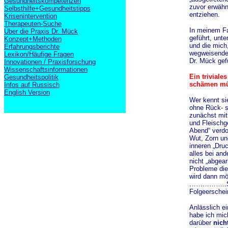
Gesundheitskompetenzen
zuvor erwähnt
Selbsthilfe+Gesundheitstipps
entziehen.
Krisenintervention
Therapeuten-Suche
In meinem Fal
Über die Praxis Dr. Mück
geführt, unte
Konzept+Methoden
und die mich,
Erfahrungsberichte
wegweisenden
Lexikon/Häufige Fragen
Dr. Mück gefü
Innovationen / Praxisforschung
Wissenschaftsinformationen
Ein triviale
Gesundheitspolitik
schämen müs
Infos auf Russisch
English Version
Wer kennt si
ohne Rück- s
zunächst mit
und Fleischg
Abend“ verdo
Wut, Zorn un
inneren „Druc
alles bei and
nicht „abgear
Probleme die
wird dann mö
……………..Symp
Folgeerschein
Anlässlich e
habe ich mic
darüber
nich