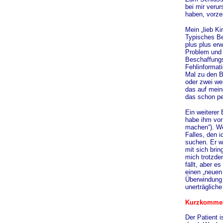
bei mir veru
haben, vorze
Mein „lieb K
Typisches Be
plus plus erw
Problem und 
Beschaffungs
Fehlinformati
Mal zu den B
oder zwei wei
das auf mein
das schon pe
Ein weiterer 
habe ihm vor 
machen“). We
Falles, den i
suchen. Er w
mit sich brin
mich trotzde
fällt, aber e
einen „neuen
Überwindung v
unerträglich
Kurzkommen
Der Patient 