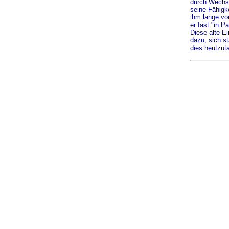
durch Wechse
seine Fähigke
ihm lange vo
er fast "in P
Diese alte Ei
dazu, sich s
dies heutzuta