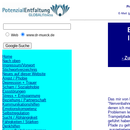
Pr
E-Mail:
k
Web
www.dr-mueck.de
Home
- Z
Nach oben
Impressum/Vorwort
Stichwortverzeichnis
Neues auf dieser Website
Angst / Phobie
Depression + Trauer
Scham / Sozialphobie
Essstörungen
Stress + Entspannung
Das mir von 
Beziehung / Partnerschaft
"Nervenbahnu
Kommunikationshilfen
denen ich me
Emotionskompetenz
Problemen le
Selbstregulation
Trampelpfade
Sucht / Abhängigkeit
geführt habe
Fähigkeiten / Stärken
Pfade zu geh
Denkhilfen
„ausgetrete