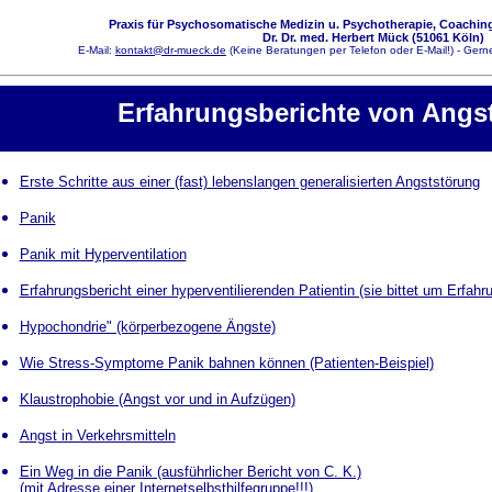
Praxis für Psychosomatische Medizin u. Psychotherapie, Coaching
Dr. Dr. med. Herbert Mück (51061 Köln)
E-Mail:
kontakt@dr-mueck.de
(Keine Beratungen per Telefon oder E-Mail!) - Gerne
Erfahrungsberichte von Angst
Erste Schritte aus einer (fast) lebenslangen generalisierten Angststörung
Panik
Panik mit Hyperventilation
Erfahrungsbericht einer hyperventilierenden Patientin (sie bittet um Erfah
Hypochondrie" (körperbezogene Ängste)
Wie Stress-Symptome Panik bahnen können (Patienten-Beispiel)
Klaustrophobie (Angst vor und in Aufzügen)
Angst in Verkehrsmitteln
Ein Weg in die Panik (ausführlicher Bericht von C. K.)
(mit Adresse einer Internetselbsthilfegruppe!!!)