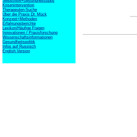
Selbsthilfe+Gesundheitstipps
Krisenintervention
Therapeuten-Suche
Über die Praxis Dr. Mück
Konzept+Methoden
Erfahrungsberichte
Lexikon/Häufige Fragen
Innovationen / Praxisforschung
Wissenschaftsinformationen
Gesundheitspolitik
Infos auf Russisch
English Version