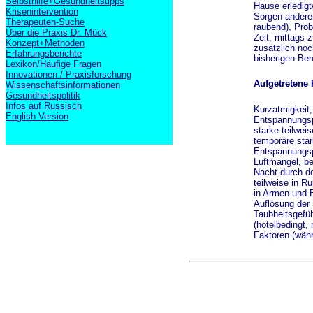
Selbsthilfe+Gesundheitstipps
Hause erledigt
Krisenintervention
Sorgen anderer
Therapeuten-Suche
raubend), Prob
Über die Praxis Dr. Mück
Zeit, mittags 
Konzept+Methoden
zusätzlich noc
Erfahrungsberichte
bisherigen Ber
Lexikon/Häufige Fragen
Innovationen / Praxisforschung
Aufgetretene 
Wissenschaftsinformationen
Gesundheitspolitik
Infos auf Russisch
Kurzatmigkeit,
English Version
Entspannungsph
starke teilwe
temporäre sta
Entspannungsp
Luftmangel, b
Nacht durch d
teilweise in R
in Armen und 
Auflösung der
Taubheitsgefü
(hotelbedingt,
Faktoren (währ