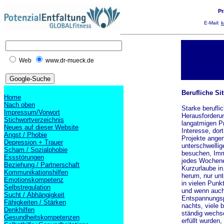
Pr
E-Mail:
k
Web
www.dr-mueck.de
Berufliche Sit
Home
Nach oben
Starke berufli
Impressum/Vorwort
Herausforderun
Stichwortverzeichnis
langatmigen Pr
Neues auf dieser Website
Interesse, dor
Angst / Phobie
Projekte angen
Depression + Trauer
unterschwellig
Scham / Sozialphobie
besuchen, Immo
Essstörungen
jedes Wochenen
Beziehung / Partnerschaft
Kurzurlaube in
Kommunikationshilfen
herum, nur unt
Emotionskompetenz
in vielen Punk
Selbstregulation
und wenn auch 
Sucht / Abhängigkeit
Entspannungsp
Fähigkeiten / Stärken
nachts, viele 
Denkhilfen
ständig wechse
Gesundheitskompetenzen
erfüllt wurden