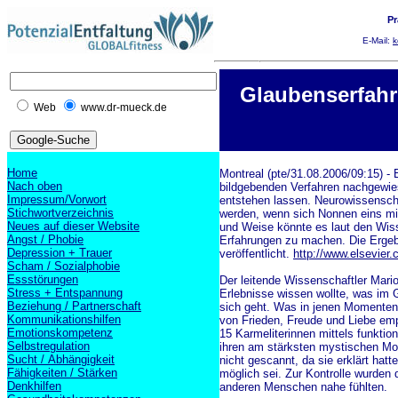
Pr
E-Mail:
k
Glaubenserfahr
Web
www.dr-mueck.de
Home
Montreal (pte/31.08.2006/09:15) - 
Nach oben
bildgebenden Verfahren nachgewie
Impressum/Vorwort
entstehen lassen. Neurowissenschaf
Stichwortverzeichnis
werden, wenn sich Nonnen eins mit 
Neues auf dieser Website
und Weise könnte es laut den Wis
Angst / Phobie
Erfahrungen zu machen. Die Ergeb
Depression + Trauer
veröffentlicht.
http://www.elsevier.
Scham / Sozialphobie
Essstörungen
Der leitende Wissenschaftler Mario
Stress + Entspannung
Erlebnisse wissen wollte, was im G
Beziehung / Partnerschaft
sich geht. Was in jenen Momenten
Kommunikationshilfen
von Frieden, Freude und Liebe em
Emotionskompetenz
15 Karmeliterinnen mittels funkti
Selbstregulation
ihren am stärksten mystischen M
Sucht / Abhängigkeit
nicht gescannt, da sie erklärt hatt
Fähigkeiten / Stärken
möglich sei. Zur Kontrolle wurden 
Denkhilfen
anderen Menschen nahe fühlten.