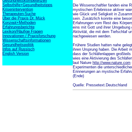
Gesundheitskompetenzen
Selbsthilfe+Gesundheitstipps
Die Wissenschaftler fanden eine R
Krisenintervention
mystischen Erlebnisse aktiver war
Therapeuten-Suche
wie Glück und Seligkeit in Zusamm
Über die Praxis Dr. Mück
sein. Zusätzlich konnte eine beson
Konzept+Methoden
Erfahrungen vom Rest des Körpers i
Erfahrungsberichte
eins mit Gott und ihrer Umgebung 
Lexikon/Häufige Fragen
Aktivität, die mit dem Tiefschlaf
Innovationen / Praxisforschung
nachgewiesen werden.
Wissenschaftsinformationen
Gesundheitspolitik
Frühere Studien hatten nahe geleg
Infos auf Russisch
ihren Ursprung haben. Die Arbeit mi
English Version
dass der Schläfenlappen großteils f
wies eine Aktivierung des Schläfen
laut Nature
http://www.nature.com
Experimenten die unterschiedlichen
Erinnerungen an mystische Erfahru
(Ende)
Quelle: Pressetext.Deutschland