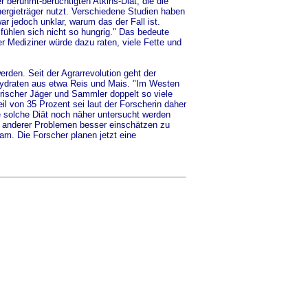
 berühmt-berüchtigten Atkins-Diät, die die
ergieträger nutzt. Verschiedene Studien haben
r jedoch unklar, warum das der Fall ist.
fühlen sich nicht so hungrig." Das bedeute
ger Mediziner würde dazu raten, viele Fette und
den. Seit der Agrarrevolution geht der
hydraten aus etwa Reis und Mais. "Im Westen
torischer Jäger und Sammler doppelt so viele
l von 35 Prozent sei laut der Forscherin daher
ine solche Diät noch näher untersucht werden
er anderer Problemen besser einschätzen zu
am. Die Forscher planen jetzt eine