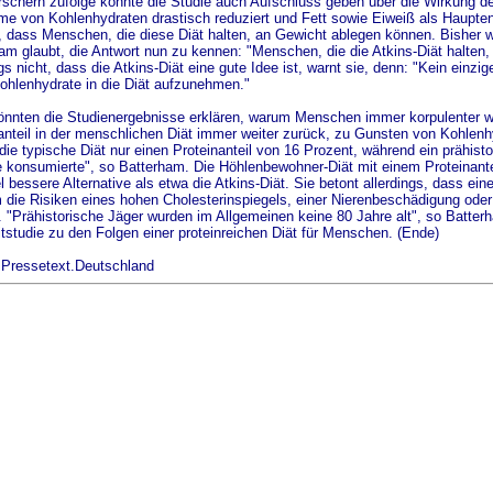
schern zufolge könnte die Studie auch Aufschluss geben über die Wirkung der
e von Kohlenhydraten drastisch reduziert und Fett sowie Eiweiß als Haupten
, dass Menschen, die diese Diät halten, an Gewicht ablegen können. Bisher wa
am glaubt, die Antwort nun zu kennen: "Menschen, die die Atkins-Diät halten, 
ngs nicht, dass die Atkins-Diät eine gute Idee ist, warnt sie, denn: "Kein einzi
ohlenhydrate in die Diät aufzunehmen."
nnten die Studienergebnisse erklären, warum Menschen immer korpulenter wer
anteil in der menschlichen Diät immer weiter zurück, zu Gunsten von Kohlen
 die typische Diät nur einen Proteinanteil von 16 Prozent, während ein prähis
 konsumierte", so Batterham. Die Höhlenbewohner-Diät mit einem Proteinantei
el bessere Alternative als etwa die Atkins-Diät. Sie betont allerdings, dass e
m die Risiken eines hohen Cholesterinspiegels, einer Nierenbeschädigung od
 "Prähistorische Jäger wurden im Allgemeinen keine 80 Jahre alt", so Batterh
tstudie zu den Folgen einer proteinreichen Diät für Menschen. (Ende)
 Pressetext.Deutschland