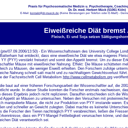
Praxis für Psychosomatische Medizin u. Psychotherapie, Coaching
Dr. Dr. med. Herbert Mück (51061 Köln)
E-Mail:
kontakt@dr-mueck.de
(Keine Beratungen per Telefon oder E-Mail!) - Gerne
Eiweißreiche Diät bremst 
Fleisch, Ei und Soja setzen Sättigungshor
(pte/07.09.2006/13:50) - Ein Wissenschaftsteam des University College Lon
Batterham hat entdeckt, dass eine eiweißreiche Diät wie etwa mageres Fleis
 YY (PYY) verstärkt freisetzt und somit den Appetit bremst. Um zu dieser Er
chaftler Mäuse mit eiweißreicher Nahrung. Effekt: Die Mäuse schütteten me
leich zu Mäusen, die weniger Eiweiß erhielten. Den Forschern zufolge unterm
reiche Nahrung schnell satt macht und zu nachhaltigem Gewichtsverlust führt.
 der Fachzeitschrift Cell Metabolism
http://www.cellmetabolism.org
veröffentl
die baut auf einer früheren Forschungsarbeit der Wissenschaftler auf, die 200
ntlicht wurde. In dieser Studie konnten die Forscher erstmals nachweisen, da
 dieses Ergebnis jedoch nicht replizieren. Daraufhin entschieden sich die 
 Appetit an Mäusen zu untersuchen. Neben den Versuchen mit proteinreichen 
ch manipulierte Mäuse, die nicht zur Produktion von PYY imstande waren. Es 
en und schneller an Gewicht zulegten. Dabei machte es keinerlei Unterschied,
s die Forscher den Tieren nachträglich PYY verabreichten, ließen die Fresse
rkenntnisse, dass ein PYY-Mangel Fettleibigkeit verursachen könne, und das
reichen Diät verantwortlich sei.