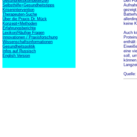
Gesundheitskompetenzen
Den For
Selbsthilfe+Gesundheitstipps
Aufnahm
Krisenintervention
gezeigt
Therapeuten-Suche
Batterh
Über die Praxis Dr. Mück
allerdi
Konzept+Methoden
keine K
Erfahrungsberichte
Lexikon/Häufige Fragen
Auch kö
Innovationen / Praxisforschung
Protein
Wissenschaftsinformationen
enthält
Gesundheitspolitik
Eiweiße
Infos auf Russisch
eine vi
English Version
soll, u
können.
Langzei
Quelle: