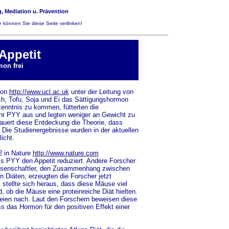
, Mediation u. Prävention
 können Sie diese Seite verlinken!
Appetit
mon frei
don
http://www.ucl.ac.uk
unter der Leitung von
ch, Tofu, Soja und Ei das Sättigungshormon
kenntnis zu kommen, fütterten die
hr PYY aus und legten weniger an Gewicht zu
auert diese Entdeckung die Theorie, dass
 Die Studienergebnisse wurden in der aktuellen
icht.
2 in Nature
http://www.nature.com
ss PYY den Appetit reduziert. Andere Forscher
Wissenschaftler, den Zusammenhang zwischen
Diäten, erzeugten die Forscher jetzt
stellte sich heraus, dass diese Mäuse viel
 ob die Mäuse eine proteinreiche Diät hielten.
reien nach. Laut den Forschern beweisen diese
s das Hormon für den positiven Effekt einer