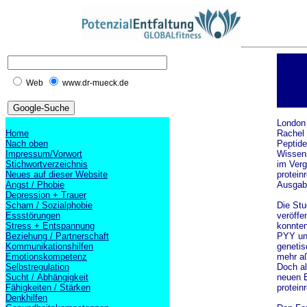
Web
www.dr-mueck.de
London 
Home
Rachel 
Nach oben
Peptide
Impressum/Vorwort
Wissens
Stichwortverzeichnis
im Verg
Neues auf dieser Website
protein
Angst / Phobie
Ausgabe
Depression + Trauer
Scham / Sozialphobie
Die Stu
Essstörungen
veröffe
Stress + Entspannung
konnten
Beziehung / Partnerschaft
PYY und
Kommunikationshilfen
genetis
Emotionskompetenz
mehr aß
Selbstregulation
Doch al
Sucht / Abhängigkeit
neuen E
Fähigkeiten / Stärken
protein
Denkhilfen