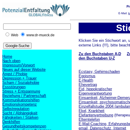
Pr
E-Mail:
k
Sti
Web
www.dr-mueck.de
Klicken Sie ein Stichwort an, 
externe Links (!!!), bitte beac
Zu den Buchstaben A-D
Z
Home
den Buchstaben U-Z
Nach oben
Impressum/Vorwort
Neues auf dieser Website
Ecstasy, Gehirnschaden
Angst / Phobie
Egoismus
Depression + Trauer
E-Health
Scham / Sozialphobie
Ehevertrag
Essstörungen
Eid, hippokratischer
Stress + Entspannung
Eigenverantwortung
Beziehung / Partnerschaft
Einsamkeit, Alzheimer-Demen
Kommunikationshilfen
Einsamkeit, psychosomatisch
Emotionskompetenz
Einzelfallstudie 2004 (ambula
Selbstregulation
Ekel, Krankheit
Sucht / Abhängigkeit
Elefantenvertreibung
(therapeu
Fähigkeiten / Stärken
Elterntelefon
Denkhilfen
E-Mail-Coaching, Erfahrungsb
Gesundheitskompetenzen
email, Datenschutz, Internet