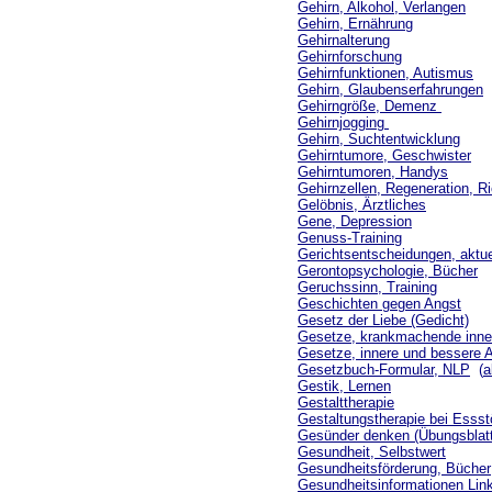
Gehirn, Alkohol, Verlangen
Gehirn, Ernährung
Gehirnalterung
Gehirnforschung
Gehirnfunktionen, Autismus
Gehirn, Glaubenserfahrungen
Gehirngröße, Demenz
Gehirnjogging
Gehirn, Suchtentwicklung
Gehirntumore, Geschwister
Gehirntumoren, Handys
Gehirnzellen, Regeneration, R
Gelöbnis, Ärztliches
Gene, Depression
Genuss-Training
Gerichtsentscheidungen, aktue
Gerontopsychologie, Bücher
Geruchssinn, Training
Geschichten gegen Angst
Gesetz der Liebe (Gedicht)
Gesetze, krankmachende inne
Gesetze, innere und bessere Al
Gesetzbuch-Formular, NLP
(
a
Gestik, Lernen
Gestalttherapie
Gestaltungstherapie bei Esss
Gesünder denken (Übungsblat
Gesundheit, Selbstwert
Gesundheitsförderung, Bücher
Gesundheitsinformationen Lin