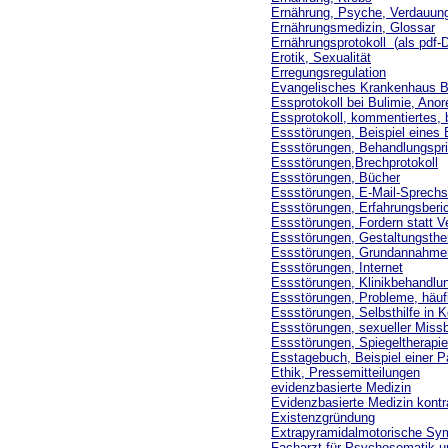
Ernährung, Psyche, Verdauun
Ernährungsmedizin, Glossar
Ernährungsprotokoll
(
als pdf-
Erotik, Sexualität
Erregungsregulation
Evangelisches Krankenhaus B
Essprotokoll bei Bulimie, Anor
Essprotokoll, kommentiertes, 
Essstörungen, Beispiel eines
Essstörungen, Behandlungspri
Essstörungen,Brechprotokoll
Essstörungen, Bücher
Essstörungen, E-Mail-Sprech
Essstörungen, Erfahrungsberi
Essstörungen, Fordern statt 
Essstörungen, Gestaltungsthe
Essstörungen, Grundannahme
Essstörungen, Internet
Essstörungen, Klinikbehandlu
Essstörungen, Probleme, häuf
Essstörungen, Selbsthilfe in K
Essstörungen, sexueller Miss
Essstörungen, Spiegeltherapie
Esstagebuch, Beispiel einer Pa
Ethik, Pressemitteilungen
evidenzbasierte Medizin
Evidenzbasierte Medizin kontr
Existenzgründung
Extrapyramidalmotorische Sy
Facharzt für Psychosomatik u