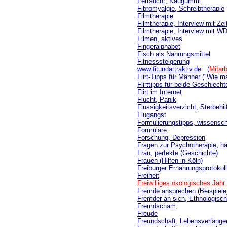
Fettsucht, Kaugummi
Fibromyalgie, Schreibtherapie
Filmtherapie
Filmtherapie, Interview mit Zei
Filmtherapie, Interview mit W
Filmen, aktives
Fingeralphabet
Fisch als Nahrungsmittel
Fitnesssteigerung
www.fitundattraktiv.de
(
Mitarb
Flirt-Tipps für Männer ("Wie m
Flirttipps für beide Geschlech
Flirt im Internet
Flucht, Panik
Flüssigkeitsverzicht, Sterbehil
Flugangst
Formulierungstipps, wissensch
Formulare
Forschung, Depression
Fragen zur Psychotherapie, hä
Frau, perfekte (Geschichte)
Frauen (Hilfen in Köln)
Freiburger Ernährungsprotokoll
Freiheit
Freiwilliges ökologisches Jahr
Fremde ansprechen (Beispiele
Fremder an sich, Ethnologisc
Fremdscham
Freude
Freundschaft, Lebensverlänge