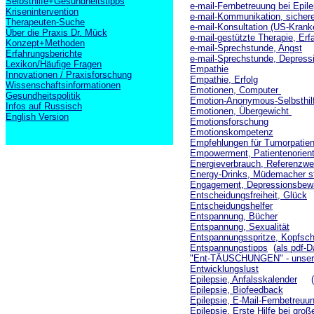
Selbsthilfe+Gesundheitstipps
e-mail-Fernbetreuung bei Epile
Krisenintervention
e-mail-Kommunikation, sicher
Therapeuten-Suche
e-mail-Konsultation (US-Krank
Über die Praxis Dr. Mück
e-mail-gestützte Therapie, Er
Konzept+Methoden
e-mail-Sprechstunde, Angst
Erfahrungsberichte
e-mail-Sprechstunde, Depress
Lexikon/Häufige Fragen
Empathie
Innovationen / Praxisforschung
Empathie, Erfolg
Wissenschaftsinformationen
Emotionen, Computer
Gesundheitspolitik
Emotion-Anonymous-Selbsthil
Infos auf Russisch
Emotionen, Übergewicht
English Version
Emotionsforschung
Emotionskompetenz
Empfehlungen für Tumorpatie
Empowerment, Patientenorient
Energieverbrauch, Referenzwe
Energy-Drinks, Müdemacher 
Engagement, Depressionsbewä
Entscheidungsfreiheit, Glück
Entscheidungshelfer
Entspannung, Bücher
Entspannung, Sexualität
Entspannungsspritze, Kopfsc
Entspannungstipps
(
als pdf-D
"Ent-TÄUSCHUNGEN" - unsere 
Entwicklungslust
Epilepsie, Anfalsskalender
(
Epilepsie, Biofeedback
Epilepsie, E-Mail-Fernbetreuu
Epilepsie, Erste Hilfe bei groß