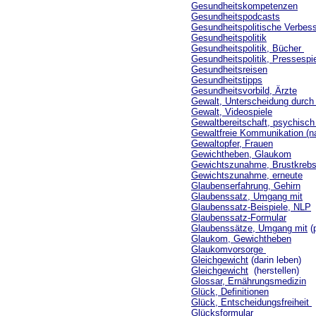
Gesundheitskompetenzen
Gesundheitspodcasts
Gesundheitspolitische Verbes
Gesundheitspolitik
Gesundheitspolitik, Bücher
Gesundheitspolitik, Pressespi
Gesundheitsreisen
Gesundheitstipps
Gesundheitsvorbild, Ärzte
Gewalt, Unterscheidung durch
Gewalt, Videospiele
Gewaltbereitschaft, psychisc
Gewaltfreie Kommunikation (n
Gewaltopfer, Frauen
Gewichtheben, Glaukom
Gewichtszunahme, Brustkrebs
Gewichtszunahme, erneute
Glaubenserfahrung, Gehirn
Glaubenssatz, Umgang mit
Glaubenssatz-Beispiele, NLP
Glaubenssatz-Formular
Glaubenssätze, Umgang mit
(
Glaukom, Gewichtheben
Glaukomvorsorge
Gleichgewicht
(darin leben)
Gleichgewicht
(herstellen)
Glossar, Ernährungsmedizin
Glück, Definitionen
Glück, Entscheidungsfreiheit
Glücksformular