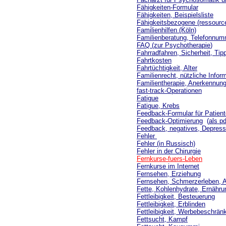
Fähigkeiten-Formular
Fähigkeiten, Beispielsliste
Fähigkeitsbezogene (ressource
Familienhilfen (Köln)
Familienberatung, Telefonnu
FAQ (zur Psychotherapie
)
Fahrradfahren, Sicherheit, Tip
Fahrtkosten
Fahrtüchtigkeit, Alter
Familienrecht, nützliche Infor
Familientherapie, Anerkennun
fast-track-Operationen
Fatigue
Fatigue, Krebs
Feedback-Formular für Patient
Feedback-Optimierung
(
als pd
Feedback, negatives, Depress
Fehler
Fehler (in Russisch)
Fehler in der Chirurgie
Fernkurse-fuers-Leben
Fernkurse im Internet
Fernsehen, Erziehung
Fernsehen, Schmerzerleben, 
Fette, Kohlenhydrate, Ernähru
Fettleibigkeit, Besteuerung
Fettleibigkeit, Erblinden
Fettleibigkeit, Werbebeschrä
Fettsucht, Kampf