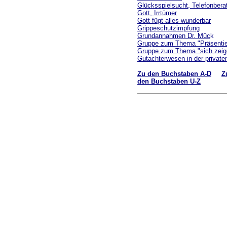
Glücksspielsucht, Telefonbera
Gott, Irrtümer
Gott fügt alles wunderbar
Grippeschutzimpfung
Grundannahmen Dr. Müc
k
Gruppe zum Thema "Präsentie
Gruppe zum Thema "sich zeig
Gutachterwesen in der privat
Zu den Buchstaben A-D
Z
den Buchstaben U-Z