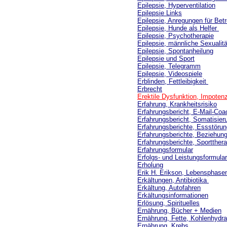
Epilepsie, Hyperventilation
Epilepsie Links
Epilepsie, Anregungen für Betr
Epilepsie, Hunde als Helfer
Epilepsie, Psychotherapie
Epilepsie, männliche Sexualitä
Epilepsie, Spontanheilung
Epilepsie und Sport
Epilepsie, Telegramm
Epilepsie, Videospiele
Erblinden, Fettleibigkeit
Erbrecht
Erektile Dysfunktion, Impotenz
Erfahrung, Krankheitsrisiko
Erfahrungsbericht, E-Mail-Coa
Erfahrungsbericht, Somatisier
Erfahrungsberichte, Essstöru
Erfahrungsberichte, Beziehun
Erfahrungsberichte, Sportthera
Erfahrungsformular
Erfolgs- und Leistungsformular
Erholung
Erik H. Erikson, Lebensphase
Erkältungen, Antibiotika
Erkältung, Autofahren
Erkältungsinformationen
Erlösung, Spirituelles
Ernährung, Bücher + Medien
Ernährung, Fette, Kohlenhydra
Ernährung, Krebs