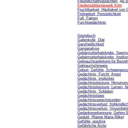
Freundschaftsgutachten
, a
ls p
Friedensbildungswerk Köln
Fruchtbarkeit, Häufigkeit von
Frühgeburt, Persönlichkeit
Fuß, Fakten
Furchtgedächtnis
Gästebuch
Gallenkolik, Diät
Ganzheitlichkeit
Ganganalyse
Gebärmutterhalskrebs, Sperm
Gebärmutterhalskrebs, Impfun
Gebrauchsanleitung für Bezie
Gebrauchshinweis
Geburt, Gefühle, Schwangersc
Gedächtnis, Furcht, Angst
Gedächtnis, implizites
Gedächtnisleistung, Hirnstroma
Gedächtnisleistung, Lernen, 
Gedächtnis, Soldaten
Gedächtnistipps
Gedächtnissprechstunden
Gedächtnisverlust, frühkindlic
Gedächtnisverlust, Virusinfekt
Gedankenerkennung, Gehirn-
Geduld (Rainer Maria Rilke)
Gefühle, positive
Gefährliche Ärzte