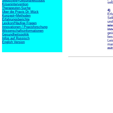
Selbsthilfe+Gesundheitstipps
selb
Krisenintervention
Therapeuten-Suche
4)
Über die Praxis Dr. Mück
Erf
Konzept+Methoden
Sel
Erfahrungsberichte
und
Lexikon/Häufige Fragen
wie
Innovationen / Praxisforschung
inn
Wissenschaftsinformationen
geü
Gesundheitspolitik
bes
Infos auf Russisch
Lei
English Version
ma
mit