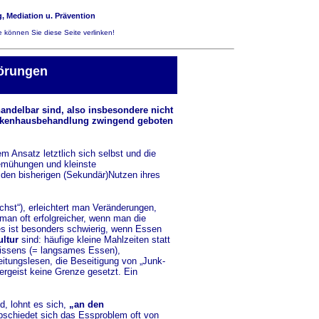
, Mediation u. Prävention
 können Sie diese Seite verlinken!
törungen
andelbar sind, also insbesondere nicht
Krankenhausbehandlung zwingend geboten
 Ansatz letztlich sich selbst und die
 Bemühungen und kleinste
b den bisherigen (Sekundär)Nutzen ihres
hst“), erleichtert man Veränderungen,
man oft erfolgreicher, wenn man die
res ist besonders schwierig, wenn Essen
ltur
sind: häufige kleine Mahlzeiten statt
issens (= langsames Essen),
itungslesen, die Beseitigung von „Junk-
rgeist keine Grenze gesetzt. Ein
, lohnt es sich,
„an den
bschiedet sich das Essproblem oft von