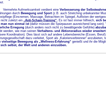
st.
Vermehrte Aufmerksamkeit verdient eine
Verbesserung der Selbstwahr
ahrungen durch
Bewegung und Sport
(z.B. auch Stretching unbekannter Musk
bstpflege (Eincremen, Massage, Betrachten im Spiegel, Auflisten der wertges
 nicht zuletzt ein
„Anti-Scham-Training“
.
Es ist fast immer hilfreich,
sich b
 man nun einmal ist
(dafür müssen die Spürpausen ausreichend lang sein). 
erliche Erregung
(durch anders noch nicht zu bewältigende Gefühle)
abzuba
bt werden, wie man seinen
Verhaltens- und Aktionsradius wieder erweitert
sere Koordination). Dies lässt sich auf andere Lebensbereiche (Essen, Beruf
stungsgesellschaft dazu verleitet, Sport als „Kalorienverbrenner“ anzubieten,
n
vielseitige Bewegung als „Wellness-Erfahrung“
genießt und ihr die Mögli
 sich selbst, der Welt und anderen einzuüben.