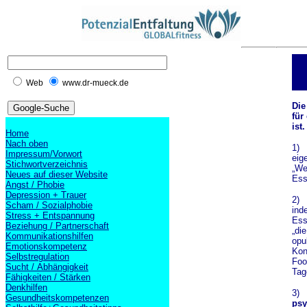
Web
www.dr-mueck.de
Die
für
ist.
Home
Nach oben
1)
Impressum/Vorwort
eig
Stichwortverzeichnis
„We
Neues auf dieser Website
Ess
Angst / Phobie
Depression + Trauer
2)
Scham / Sozialphobie
in
Stress + Entspannung
Ess
Beziehung / Partnerschaft
„die
Kommunikationshilfen
opu
Emotionskompetenz
Kon
Selbstregulation
Foo
Sucht / Abhängigkeit
Tag
Fähigkeiten / Stärken
Denkhilfen
3)
Gesundheitskompetenzen
psy