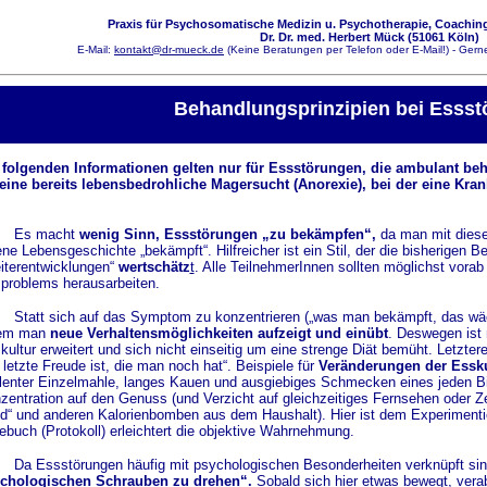
Praxis für Psychosomatische Medizin u. Psychotherapie, Coaching
Dr. Dr. med. Herbert Mück (51061 Köln)
E-Mail:
kontakt@dr-mueck.de
(Keine Beratungen per Telefon oder E-Mail!) - Gerne
Behandlungsprinzipien bei Esss
 folgenden Informationen gelten nur für Essstörungen, die ambulant beh
 eine bereits lebensbedrohliche Magersucht (Anorexie), bei der eine 
Es macht
wenig Sinn, Essstörungen „zu bekämpfen“,
da man mit diesem
ene Lebensgeschichte „bekämpft“. Hilfreicher ist ein Stil, der die bisherigen
iterentwicklungen“
wertschätz
t
. Alle TeilnehmerInnen sollten möglichst vora
problems herausarbeiten.
Statt sich auf das Symptom zu konzentrieren („was man bekämpft, das wäc
dem man
neue Verhaltensmöglichkeiten aufzeigt und einübt
. Deswegen ist 
kultur erweitert und sich nicht einseitig um eine strenge Diät bemüht. Letzte
 letzte Freude ist, die man noch hat“. Beispiele für
Veränderungen der Essku
lenter Einzelmahle, langes Kauen und ausgiebiges Schmecken eines jeden B
zentration auf den Genuss (und Verzicht auf gleichzeitiges Fernsehen oder Ze
d“ und anderen Kalorienbomben aus dem Haushalt). Hier ist dem Experimentie
ebuch (Protokoll) erleichtert die objektive Wahrnehmung.
Da Essstörungen häufig mit psychologischen Besonderheiten verknüpft sind
chologischen Schrauben zu drehen“.
Sobald sich hier etwas bewegt, vera