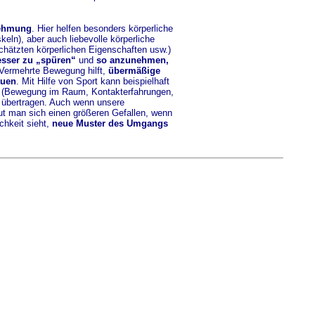
nehmung
. Hier helfen besonders körperliche
eln), aber auch liebevolle körperliche
chätzten körperlichen Eigenschaften usw.)
esser zu „spüren“
und
so anzunehmen,
Vermehrte Bewegung hilft,
übermäßige
uen
. Mit Hilfe von Sport kann beispielhaft
(Bewegung im Raum, Kontakterfahrungen,
) übertragen. Auch wenn unsere
 tut man sich einen größeren Gefallen, wenn
chkeit sieht,
neue Muster des Umgangs