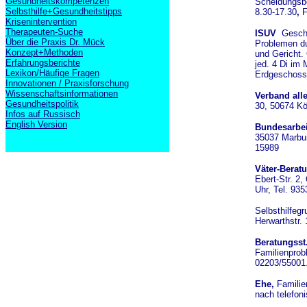
Gesundheitskompetenzen
Scheidungsbe
Selbsthilfe+Gesundheitstipps
8.30-17.30
,
F
Krisenintervention
Therapeuten-Suche
ISUV
Geschi
Über die Praxis Dr. Mück
Problemen du
Konzept+Methoden
und Gericht. 
Erfahrungsberichte
jed. 4 Di im
Lexikon/Häufige Fragen
Erdgeschoss,
Innovationen / Praxisforschung
Wissenschaftsinformationen
Verband all
Gesundheitspolitik
30, 50674 Kö
Infos auf Russisch
English Version
Bundesarbei
35037 Marbur
15989
Väter-Beratu
Ebert-Str. 2
Uhr, Tel. 93
Selbsthilfeg
Herwarthstr. 
Beratungsst
Familienprobl
02203/55001
Ehe,
Familie
nach telefon