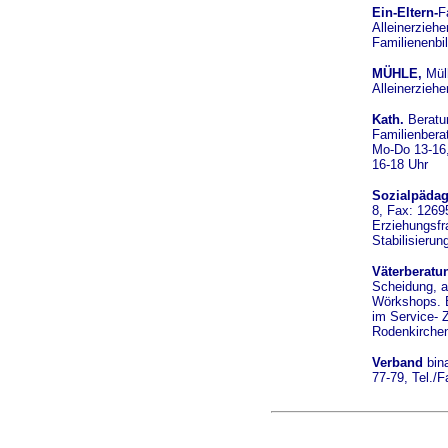
Ein-Eltern-
F
Alleinerziehe
Familienenbi
MÜHLE,
Mülh
Alleinerziehe
Kath.
Beratun
Familienbera
Mo-Do 13-16,
16-18 Uhr
Sozialpäda
8, Fax: 12695
Erziehungsfra
Stabilisierun
Väterberatu
Scheidung,
a
Wörkshops. B
im Service- Z
Rodenkirchen
Verband
bina
77-79, Tel./F