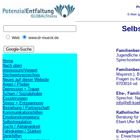
Pr
E-Mail:
k
Selb
Web
www.dr-mueck.de
Familienber
Jugendliche 
Sprechzeiten
Home
Nach oben
Familienbe
Impressum/Vorwort
Mayerstr.),
B
Stichwortverzeichnis
Fragen zu Kin
Neues auf dieser Website
8703014 od.
Angst / Phobie
Depression + Trauer
Ehe-, Famil
Scham / Sozialphobie
Sprechst. Na
Essstörungen
info@efl-koe
Stress + Entspannung
Beziehung / Partnerschaft
Kommunikationshilfen
Katholische 
Emotionskompetenz
Beratung für
Selbstregulation
Ebert-Ufer 5
Sucht / Abhängigkeit
Fähigkeiten / Stärken
Evangelisc
Denkhilfen
u. Erwachsen