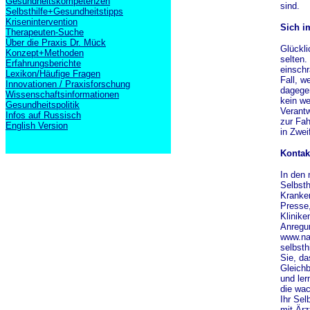
Gesundheitskompetenzen
sind.
Selbsthilfe+Gesundheitstipps
Krisenintervention
Sich i
Therapeuten-Suche
Über die Praxis Dr. Mück
Glückli
Konzept+Methoden
selten.
Erfahrungsberichte
einschr
Lexikon/Häufige Fragen
Fall, w
Innovationen / Praxisforschung
dagegen
Wissenschaftsinformationen
kein we
Gesundheitspolitik
Verantw
Infos auf Russisch
zur Fah
English Version
in Zwei
Kontak
In den 
Selbsth
Kranken
Presse,
Klinike
Anregu
www.nak
selbsth
Sie, da
Gleichb
und ler
die wa
Ihr Sel
mit Ärz