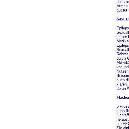
ansamme
Atmen e
gut tut
Sexual
Epileps
Sexuall
immer k
Medika
Epileps
Sexual
Rahmen 
durch G
Aktivit
vor, in
Nutzen 
Beisein
auch d
klären.
deren W
Flacke
5 Proze
kann fl
Lichtef
heraus,
ein EEG
Sie ein