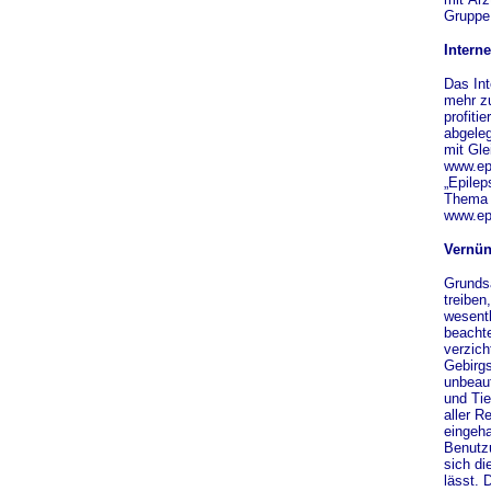
Gruppe 
Intern
Das Int
mehr zu
profiti
abgeleg
mit Gle
www.epi
„Epilep
Thema E
www.epi
Vernün
Grundsä
treiben
wesentl
beachte
verzich
Gebirgs
unbeauf
und Tie
aller 
eingeha
Benutz
sich di
lässt. 