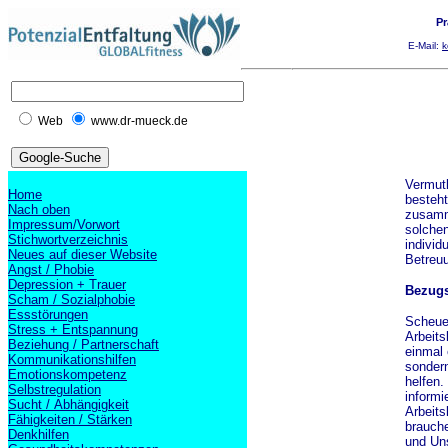
Pr
E-Mail:
k
Web
www.dr-mueck.de
Vermutl
Home
besteht
Nach oben
zusamme
Impressum/Vorwort
solche
Stichwortverzeichnis
individ
Neues auf dieser Website
Betreu
Angst / Phobie
Depression + Trauer
Bezugs
Scham / Sozialphobie
Essstörungen
Scheuen
Stress + Entspannung
Arbeits
Beziehung / Partnerschaft
einmal 
Kommunikationshilfen
sondern
Emotionskompetenz
helfen.
Selbstregulation
informie
Sucht / Abhängigkeit
Arbeits
Fähigkeiten / Stärken
brauche
Denkhilfen
und Uns