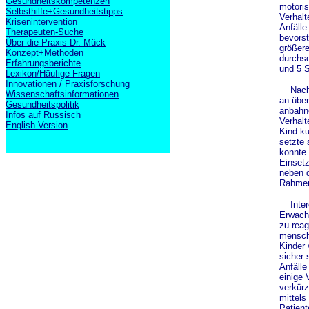
Gesundheitskompetenzen
motoris
Selbsthilfe+Gesundheitstipps
Verhalt
Krisenintervention
Anfäll
Therapeuten-Suche
bevorst
Über die Praxis Dr. Mück
größere
Konzept+Methoden
durchsc
Erfahrungsberichte
und 5 S
Lexikon/Häufige Fragen
Innovationen / Praxisforschung
Nach A
Wissenschaftsinformationen
an über
Gesundheitspolitik
anbahne
Infos auf Russisch
Verhalt
English Version
Kind ku
setzte 
konnte.
Einsetz
neben d
Rahmen 
Intere
Erwachs
zu reag
mensch
Kinder 
sicher 
Anfälle
einige 
verkürz
mittels
Patient