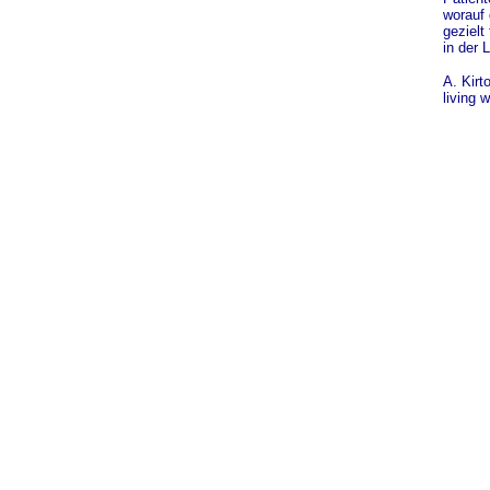
worauf 
gezielt
in der 
A. Kirt
living w