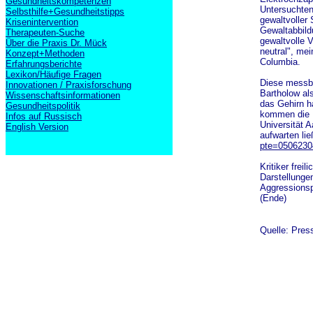
Gesundheitskompetenzen
Untersuchten
Selbsthilfe+Gesundheitstipps
gewaltvoller
Krisenintervention
Gewaltabbild
Therapeuten-Suche
gewaltvolle 
Über die Praxis Dr. Mück
neutral", mei
Konzept+Methoden
Columbia.
Erfahrungsberichte
Lexikon/Häufige Fragen
Diese messbar
Innovationen / Praxisforschung
Bartholow al
Wissenschaftsinformationen
das Gehirn h
Gesundheitspolitik
kommen die F
Infos auf Russisch
Universität 
English Version
aufwarten lie
pte=0506230
Kritiker frei
Darstellunge
Aggressionsp
(Ende)
Quelle: Pres