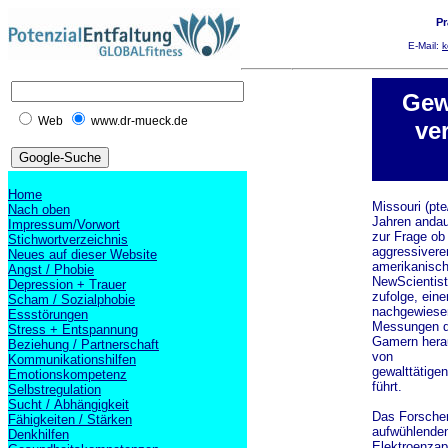
Pr
E-Mail:
k
Gew
Web
www.dr-mueck.de
ve
Home
Missouri (pte
Nach oben
Jahren anda
Impressum/Vorwort
zur Frage ob
Stichwortverzeichnis
aggressivere
Neues auf dieser Website
amerikanisch
Angst / Phobie
NewScientis
Depression + Trauer
zufolge, ei
Scham / Sozialphobie
nachgewiesen
Essstörungen
Messungen de
Stress + Entspannung
Gamern herau
Beziehung / Partnerschaft
von
Kommunikationshilfen
gewalttätige
Emotionskompetenz
führt.
Selbstregulation
Sucht / Abhängigkeit
Das Forscher
Fähigkeiten / Stärken
aufwühlenden 
Denkhilfen
Elektroenzap